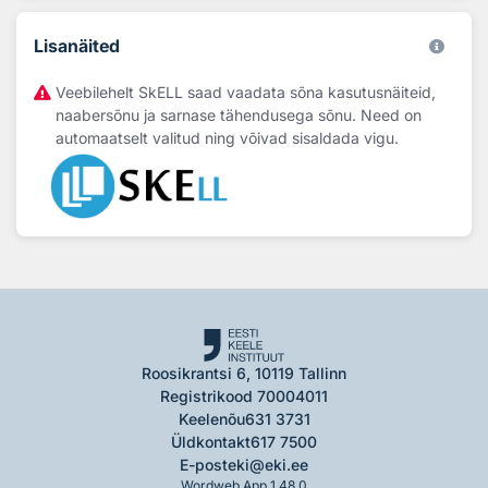
Lisanäited
Veebilehelt SkELL saad vaadata sõna kasutusnäiteid,
naabersõnu ja sarnase tähendusega sõnu. Need on
automaatselt valitud ning võivad sisaldada vigu.
Roosikrantsi 6, 10119 Tallinn
Registrikood 70004011
Keelenõu
631 3731
Üldkontakt
617 7500
E-post
eki@eki.ee
Wordweb App 1.48.0