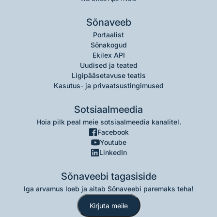
Sõnaveeb
Portaalist
Sõnakogud
Ekilex API
Uudised ja teated
Ligipääsetavuse teatis
Kasutus- ja privaatsustingimused
Sotsiaalmeedia
Hoia pilk peal meie sotsiaalmeedia kanalitel.
Facebook
Youtube
LinkedIn
Sõnaveebi tagasiside
Iga arvamus loeb ja aitab Sõnaveebi paremaks teha!
Kirjuta meile