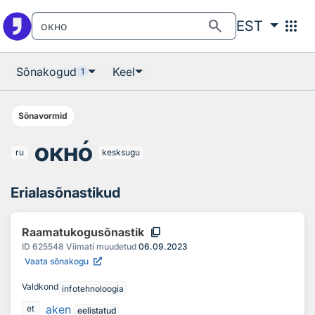
Otsingu juurde
Põhisisu juurde
search
apps
EST
Sõnakogud
Keel
1
Sõnavormid
окн
о
ru
kesksugu
Erialasõnastikud
content_copy
Raamatukogusõnastik
ID
625548
Viimati muudetud
06.09.2023
Vaata sõnakogu
Valdkond
infotehnoloogia
aken
et
eelistatud