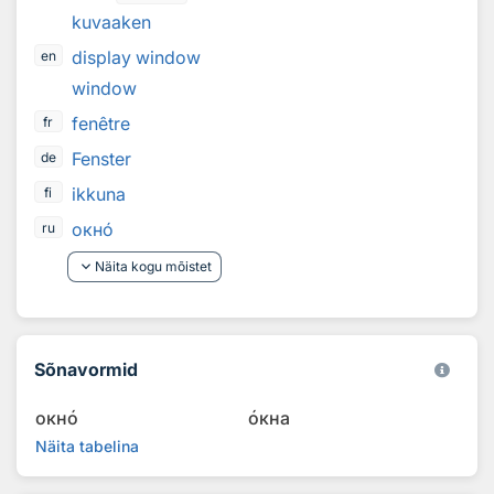
kuvaaken
display window
en
window
fenêtre
fr
Fenster
de
ikkuna
fi
окн
о
ru
keyboard_arrow_down
Näita kogu mõistet
Sõnavormid
окн
о
о
кна
Näita tabelina