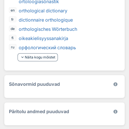
ortoloogiasõnastik
orthological dictionary
en
dictionnaire orthologique
fr
orthologisches Wörterbuch
de
oikeakielisyyssanakirja
fi
орфологический словарь
ru
keyboard_arrow_down
Näita kogu mõistet
Sõnavormid puuduvad
Päritolu andmed puuduvad