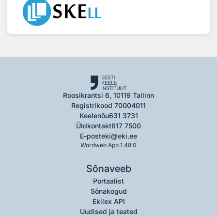
Roosikrantsi 6, 10119 Tallinn
Registrikood 70004011
Keelenõu
631 3731
Üldkontakt
617 7500
E-post
eki@eki.ee
Wordweb App 1.48.0
Sõnaveeb
Portaalist
Sõnakogud
Ekilex API
Uudised ja teated