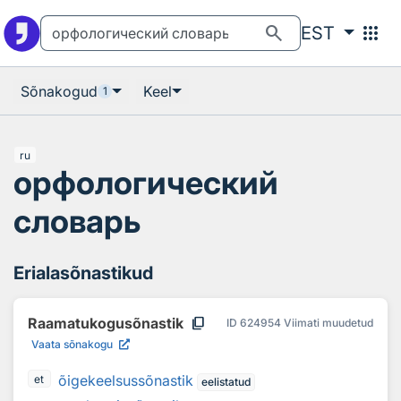
Otsingu juurde
Põhisisu juurde
search
apps
EST
Sõnakogud
Keel
1
ru
орфологический
словарь
Erialasõnastikud
content_copy
Raamatukogusõnastik
ID
624954
Viimati muudetud
Vaata sõnakogu
õigekeelsussõnastik
et
eelistatud