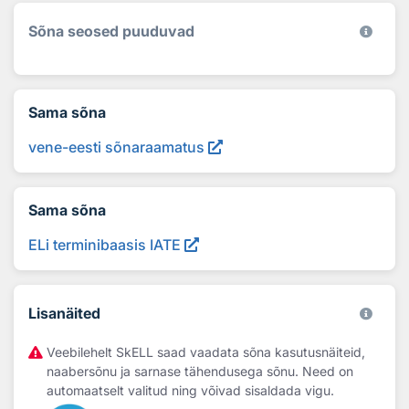
Sõna seosed puuduvad
Sama sõna
vene-eesti sõnaraamatus
Sama sõna
ELi terminibaasis IATE
Lisanäited
Veebilehelt SkELL saad vaadata sõna kasutusnäiteid,
naabersõnu ja sarnase tähendusega sõnu. Need on
automaatselt valitud ning võivad sisaldada vigu.