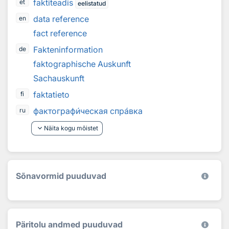
faktiteadis
et
eelistatud
data reference
en
fact reference
Fakteninformation
de
faktographische Auskunft
Sachauskunft
faktatieto
fi
фактограф
и
ческая спр
а
вка
ru
keyboard_arrow_down
Näita kogu mõistet
Sõnavormid puuduvad
Päritolu andmed puuduvad