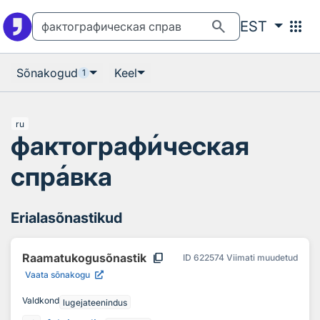
Otsingu juurde
Põhisisu juurde
search
apps
EST
Sõnakogud
Keel
1
ru
фактограф
и
ческая
спр
а
вка
Erialasõnastikud
content_copy
Raamatukogusõnastik
ID
622574
Viimati muudetud
Vaata sõnakogu
Valdkond
lugejateenindus