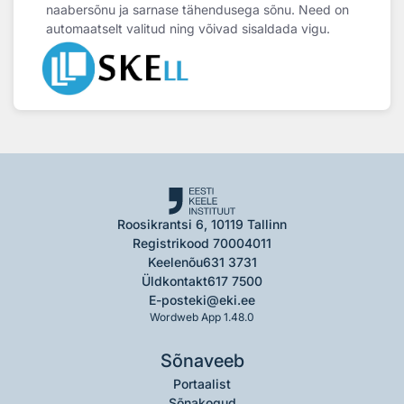
naabersõnu ja sarnase tähendusega sõnu. Need on
automaatselt valitud ning võivad sisaldada vigu.
Roosikrantsi 6, 10119 Tallinn
Registrikood 70004011
Keelenõu
631 3731
Üldkontakt
617 7500
E-post
eki@eki.ee
Wordweb App 1.48.0
Sõnaveeb
Portaalist
Sõnakogud