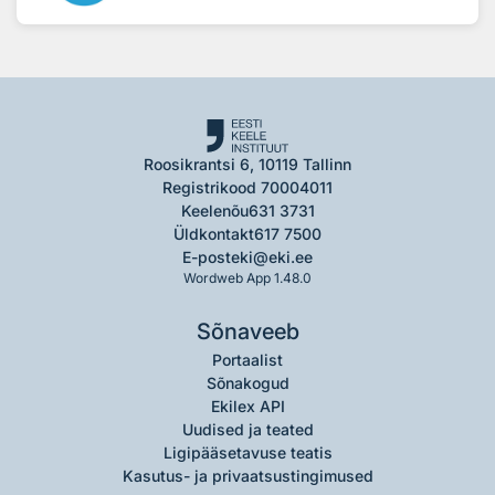
Roosikrantsi 6, 10119 Tallinn
Registrikood 70004011
Keelenõu
631 3731
Üldkontakt
617 7500
E-post
eki@eki.ee
Wordweb App 1.48.0
Sõnaveeb
Portaalist
Sõnakogud
Ekilex API
Uudised ja teated
Ligipääsetavuse teatis
Kasutus- ja privaatsustingimused