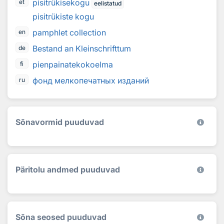
pisitrükisekogu
et
eelistatud
pisitrükiste kogu
pamphlet collection
en
Bestand an Kleinschrifttum
de
pienpainatekokoelma
fi
фонд мелкопечатных изданий
ru
Sõnavormid puuduvad
Päritolu andmed puuduvad
Sõna seosed puuduvad