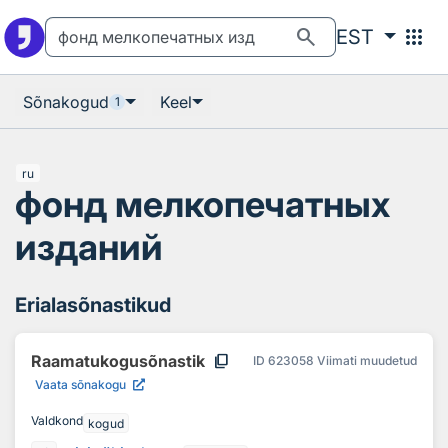
Otsingu juurde
Põhisisu juurde
search
apps
EST
Sõnakogud
Keel
1
ru
фонд мелкопечатных
изданий
Erialasõnastikud
content_copy
Raamatukogusõnastik
ID
623058
Viimati muudetud
Vaata sõnakogu
Valdkond
kogud