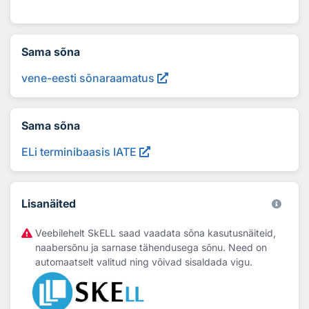
Sama sõna
vene-eesti sõnaraamatus
Sama sõna
ELi terminibaasis IATE
Lisanäited
Veebilehelt SkELL saad vaadata sõna kasutusnäiteid,
naabersõnu ja sarnase tähendusega sõnu. Need on
automaatselt valitud ning võivad sisaldada vigu.