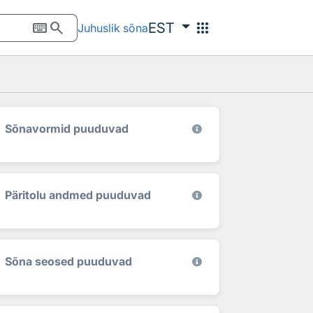
keyboard
search
apps
EST
Juhuslik sõna
Sõnavormid puuduvad
Päritolu andmed puuduvad
Sõna seosed puuduvad