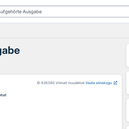
gabe
ID
626380
Viimati muudetud
Vaata sõnakogu
atud