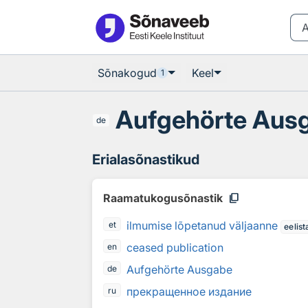
Otsingu juurde
Põhisisu juurde
Sõnakogud
Keel
1
Aufgehörte Aus
de
Erialasõnastikud
content_copy
Raamatukogusõnastik
ilmumise lõpetanud väljaanne
et
eelist
ceased publication
en
Aufgehörte Ausgabe
de
прекращенное издание
ru