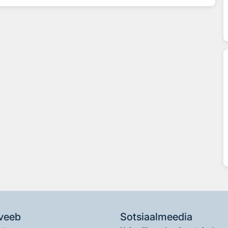
veeb
Sotsiaalmeedia