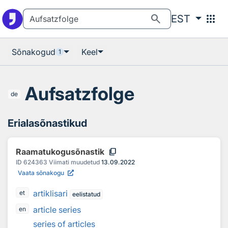
Otsingu juurde
Põhisisu juurde
search
apps
EST
Sõnakogud
Keel
1
Aufsatzfolge
de
Erialasõnastikud
content_copy
Raamatukogusõnastik
ID
624363
Viimati muudetud
13.09.2022
Vaata sõnakogu
artiklisari
et
eelistatud
article series
en
series of articles