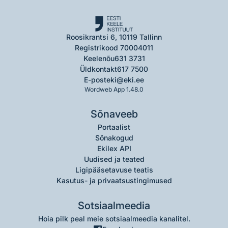
Roosikrantsi 6, 10119 Tallinn
Registrikood 70004011
Keelenõu
631 3731
Üldkontakt
617 7500
E-post
eki@eki.ee
Wordweb App 1.48.0
Sõnaveeb
Portaalist
Sõnakogud
Ekilex API
Uudised ja teated
Ligipääsetavuse teatis
Kasutus- ja privaatsustingimused
Sotsiaalmeedia
Hoia pilk peal meie sotsiaalmeedia kanalitel.