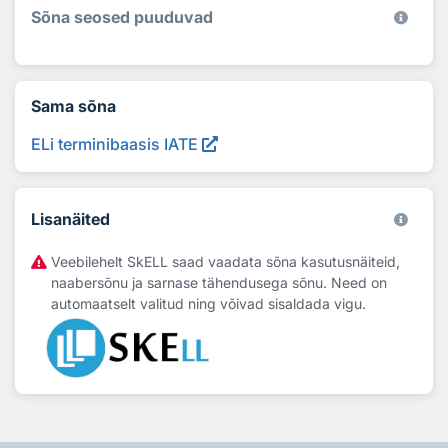
Sõna seosed puuduvad
Sama sõna
ELi terminibaasis IATE
Lisanäited
Veebilehelt SkELL saad vaadata sõna kasutusnäiteid,
naabersõnu ja sarnase tähendusega sõnu. Need on
automaatselt valitud ning võivad sisaldada vigu.