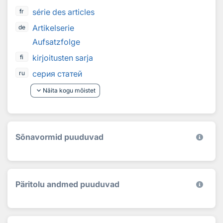
série des articles
fr
Artikelserie
de
Aufsatzfolge
kirjoitusten sarja
fi
серия статей
ru
keyboard_arrow_down
Näita kogu mõistet
Sõnavormid puuduvad
Päritolu andmed puuduvad