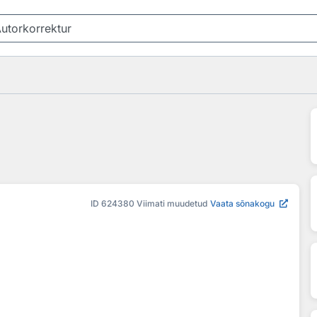
ID
624380
Viimati muudetud
Vaata sõnakogu