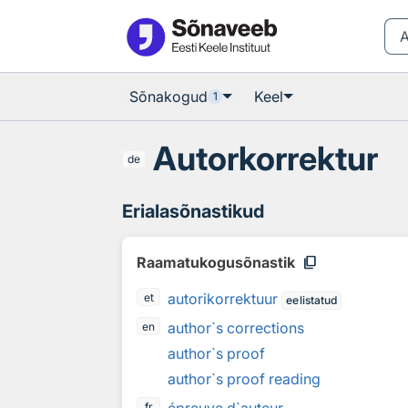
Otsingu juurde
Põhisisu juurde
Sõnakogud
Keel
1
Autorkorrektur
de
Erialasõnastikud
content_copy
Raamatukogusõnastik
autorikorrektuur
et
eelistatud
author`s corrections
en
author`s proof
author`s proof reading
fr