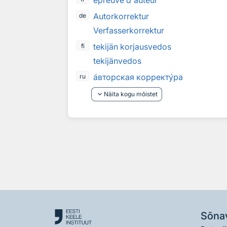
épreuve d`auteur
Autorkorrektur
de
Verfasserkorrektur
tekijän korjausvedos
fi
tekijänvedos
а
вторская коррект
у
ра
ru
keyboard_arrow_down
Näita kogu mõistet
Sõna