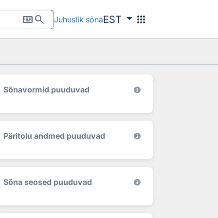
keyboard
search
apps
EST
Juhuslik sõna
Sõnavormid puuduvad
Päritolu andmed puuduvad
Sõna seosed puuduvad