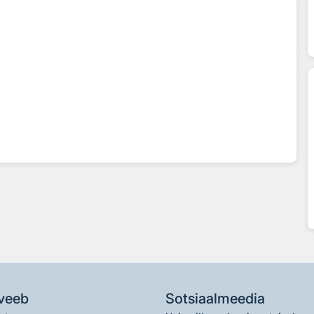
veeb
Sotsiaalmeedia