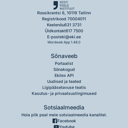
Roosikrantsi 6, 10119 Tallinn
Registrikood 70004011
Keelenõu
631 3731
Üldkontakt
617 7500
E-post
eki@eki.ee
Wordweb App 1.48.0
Sõnaveeb
Portaalist
Sõnakogud
Ekilex API
Uudised ja teated
Ligipääsetavuse teatis
Kasutus- ja privaatsustingimused
Sotsiaalmeedia
Hoia pilk peal meie sotsiaalmeedia kanalitel.
Facebook
Youtube