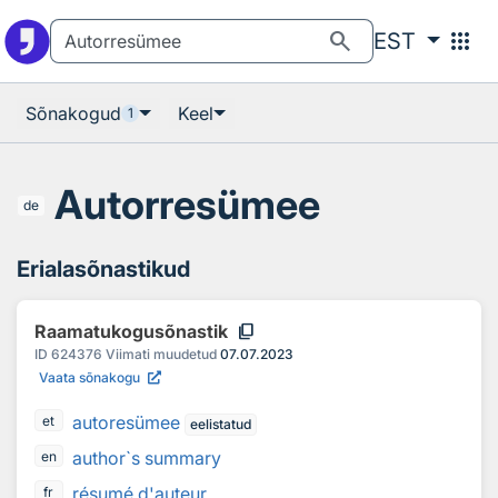
Otsingu juurde
Põhisisu juurde
search
apps
EST
Sõnakogud
Keel
1
Autorresümee
de
Erialasõnastikud
content_copy
Raamatukogusõnastik
ID
624376
Viimati muudetud
07.07.2023
Vaata sõnakogu
autoresümee
et
eelistatud
author`s summary
en
résumé d'auteur
fr