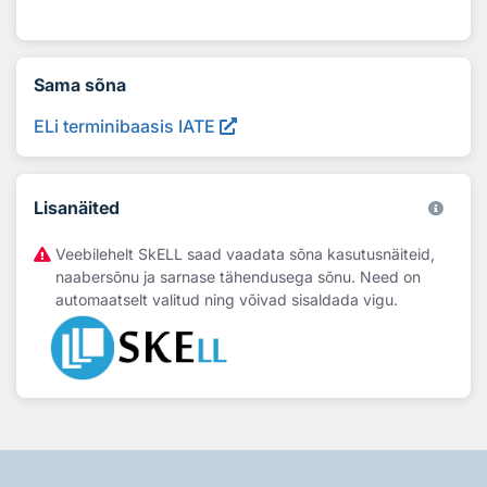
Sama sõna
ELi terminibaasis IATE
Lisanäited
Veebilehelt SkELL saad vaadata sõna kasutusnäiteid,
naabersõnu ja sarnase tähendusega sõnu. Need on
automaatselt valitud ning võivad sisaldada vigu.