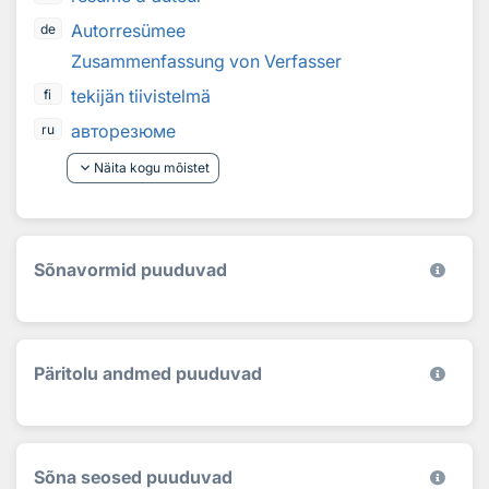
Autorresümee
de
Zusammenfassung von Verfasser
tekijän tiivistelmä
fi
авторезюме
ru
keyboard_arrow_down
Näita kogu mõistet
Sõnavormid puuduvad
Päritolu andmed puuduvad
Sõna seosed puuduvad