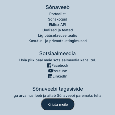
Sõnaveeb
Portaalist
Sõnakogud
Ekilex API
Uudised ja teated
Ligipääsetavuse teatis
Kasutus- ja privaatsustingimused
Sotsiaalmeedia
Hoia pilk peal meie sotsiaalmeedia kanalitel.
Facebook
Youtube
LinkedIn
Sõnaveebi tagasiside
Iga arvamus loeb ja aitab Sõnaveebi paremaks teha!
Kirjuta meile