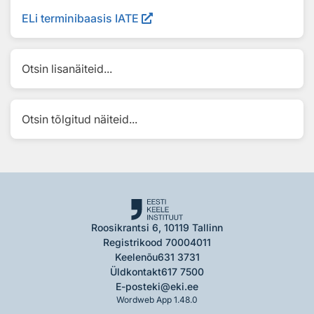
ELi terminibaasis IATE
Otsin lisanäiteid...
Otsin tõlgitud näiteid...
Roosikrantsi 6, 10119 Tallinn
Registrikood 70004011
Keelenõu
631 3731
Üldkontakt
617 7500
E-post
eki@eki.ee
Wordweb App 1.48.0