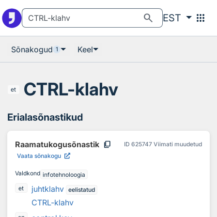
Otsingu juurde
Põhisisu juurde
search
apps
EST
Sõnakogud
Keel
1
CTRL-klahv
et
Erialasõnastikud
content_copy
Raamatukogusõnastik
ID
625747
Viimati muudetud
Vaata sõnakogu
Valdkond
infotehnoloogia
juhtklahv
et
eelistatud
CTRL-klahv