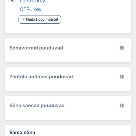
control key
en
CTRL key
keyboard_arrow_down
Näita kogu mõistet
Sõnavormid puuduvad
Päritolu andmed puuduvad
Sõna seosed puuduvad
Sama sõna