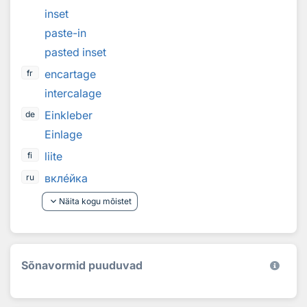
inset
paste-in
pasted inset
encartage
fr
intercalage
Einkleber
de
Einlage
liite
fi
вкл
е
йка
ru
keyboard_arrow_down
Näita kogu mõistet
Sõnavormid puuduvad