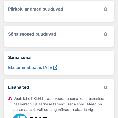
Päritolu andmed puuduvad
Sõna seosed puuduvad
Sama sõna
ELi terminibaasis IATE
Lisanäited
Veebilehelt SkELL saad vaadata sõna kasutusnäiteid,
naabersõnu ja sarnase tähendusega sõnu. Need on
automaatselt valitud ning võivad sisaldada vigu.