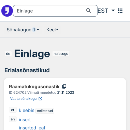
Otsingu juurde
Põhisisu juurde
search
apps
EST
Sõnakogud
Keel
1
Einlage
de
naissugu
Erialasõnastikud
content_copy
Raamatukogusõnastik
ID
624702
Viimati muudetud
21.11.2023
Vaata sõnakogu
kleebis
et
eelistatud
insert
en
inserted leaf