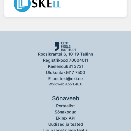
Roosikrantsi 6, 10119 Tallinn
Registrikood 70004011
Keelenõu
631 3731
Üldkontakt
617 7500
E-post
eki@eki.ee
Wordweb App 1.48.0
Sõnaveeb
Portaalist
Sõnakogud
Ekilex API
Uudised ja teated
Ligipääsetavuse teatis