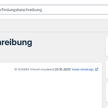
hreibung
ID
624980
Viimati muudetud
23.10.2023
Vaata sõnakogu