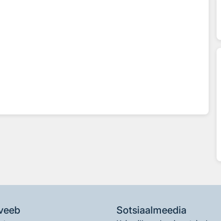
veeb
Sotsiaalmeedia