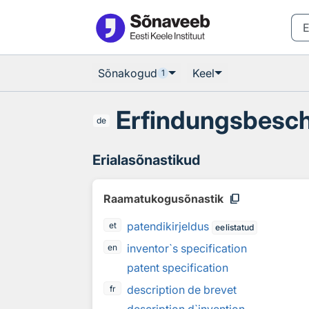
Otsingu juurde
Põhisisu juurde
Sõnakogud
Keel
1
Erfindungsbesc
de
Erialasõnastikud
content_copy
Raamatukogusõnastik
patendikirjeldus
et
eelistatud
inventor`s specification
en
patent specification
description de brevet
fr