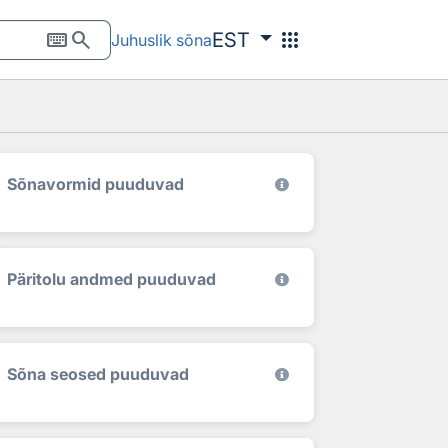
keyboard
search
apps
EST
Juhuslik sõna
Sõnavormid puuduvad
Päritolu andmed puuduvad
Sõna seosed puuduvad