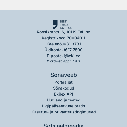
Roosikrantsi 6, 10119 Tallinn
Registrikood 70004011
Keelenõu
631 3731
Üldkontakt
617 7500
E-post
eki@eki.ee
Wordweb App 1.48.0
Sõnaveeb
Portaalist
Sõnakogud
Ekilex API
Uudised ja teated
Ligipääsetavuse teatis
Kasutus- ja privaatsustingimused
Sotsiaalmeedia