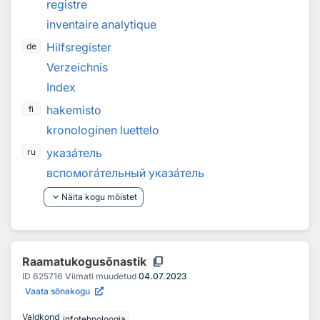
registre
inventaire analytique
Hilfsregister
de
Verzeichnis
Index
hakemisto
fi
kronologinen luettelo
указ
а
тель
ru
вспомог
а
тельный указ
а
тель
keyboard_arrow_down
Näita kogu mõistet
content_copy
Raamatukogusõnastik
ID
625716
Viimati muudetud
04.07.2023
Vaata sõnakogu
Valdkond
infotehnoloogia