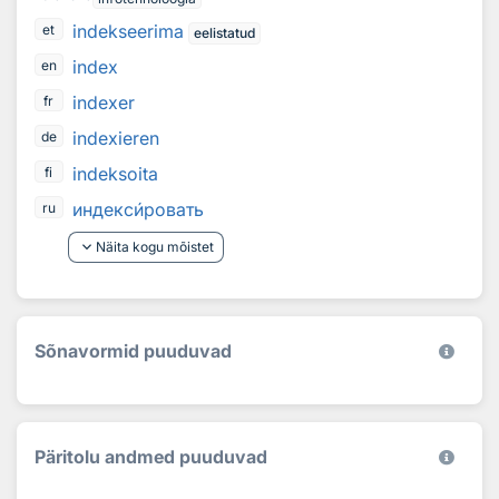
indekseerima
et
eelistatud
index
en
indexer
fr
indexieren
de
indeksoita
fi
индекс
и
ровать
ru
keyboard_arrow_down
Näita kogu mõistet
Sõnavormid puuduvad
Päritolu andmed puuduvad