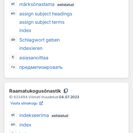
märksõnastama
et
eelistatud
assign subject headings
en
assign subject terms
index
Schlagwort geben
de
indexieren
asiasanoittaa
fi
предметизировать
ru
content_copy
Raamatukogusõnastik
ID
623494
Viimati muudetud
04.07.2023
Vaata sõnakogu
indekseerima
et
eelistatud
index
en