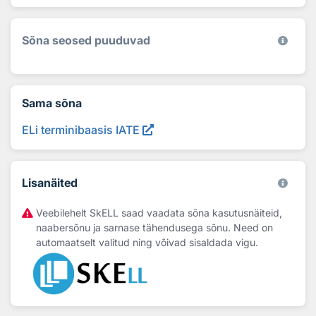
Sõna seosed puuduvad
Sama sõna
ELi terminibaasis IATE
Lisanäited
Veebilehelt SkELL saad vaadata sõna kasutusnäiteid,
naabersõnu ja sarnase tähendusega sõnu. Need on
automaatselt valitud ning võivad sisaldada vigu.