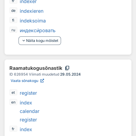
indexer
fr
indexieren
de
indeksoima
fi
индекс
и
ровать
ru
keyboard_arrow_down
Näita kogu mõistet
content_copy
Raamatukogusõnastik
ID
626954
Viimati muudetud
29.05.2024
Vaata sõnakogu
register
et
index
en
calendar
register
index
fr