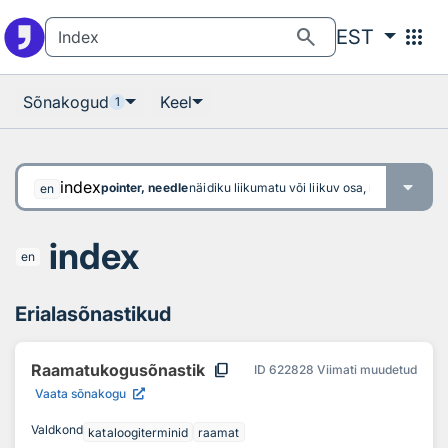
Otsingu juurde
Põhisisu juurde
search
apps
EST
Sõnakogud
Keel
1
index
pointer, needle
näidiku liikumatu või liikuv osa, mille asend
en
index
en
Erialasõnastikud
content_copy
Raamatukogusõnastik
ID
622828
Viimati muudetud
Vaata sõnakogu
Valdkond
kataloogiterminid
raamat