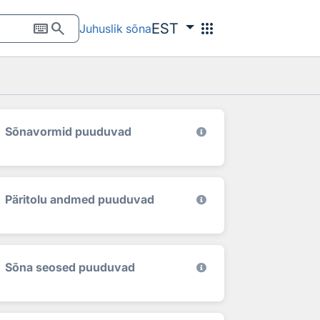
keyboard
search
apps
EST
Juhuslik sõna
Sõnavormid puuduvad
Päritolu andmed puuduvad
Sõna seosed puuduvad