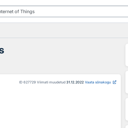
s
ID
627729
Viimati muudetud
31.12.2022
Vaata sõnakogu