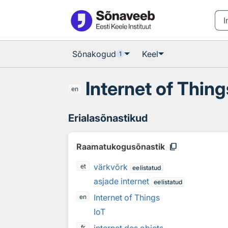
Otsingu juurde
Põhisisu juurde
Sõnakogud
Keel
1
Internet of Thing
en
Erialasõnastikud
content_copy
Raamatukogusõnastik
värkvõrk
et
eelistatud
asjade internet
eelistatud
Internet of Things
en
IoT
fr