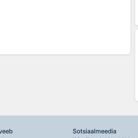
veeb
Sotsiaalmeedia