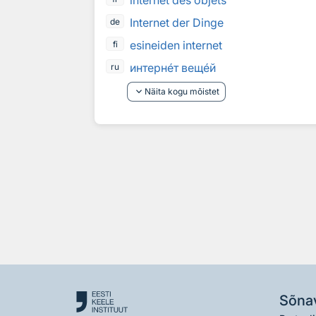
internet des objets
Internet der Dinge
de
esineiden internet
fi
интерн
е
т вещ
е
й
ru
keyboard_arrow_down
Näita kogu mõistet
Sõna