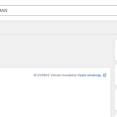
ID
625983
Viimati muudetud
Vaata sõnakogu