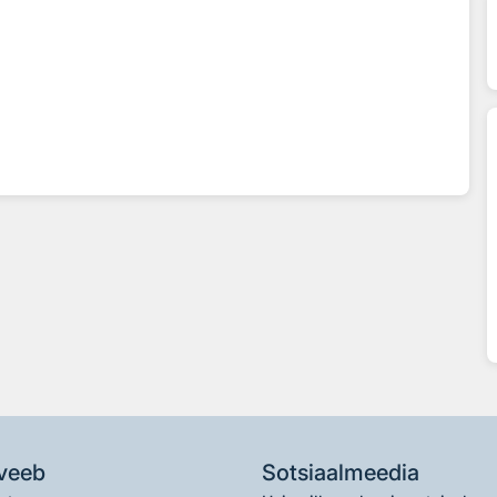
veeb
Sotsiaalmeedia