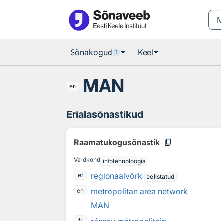
Otsingu juurde
Põhisisu juurde
Sõnakogud
Keel
1
MAN
en
Erialasõnastikud
content_copy
Raamatukogusõnastik
Valdkond
infotehnoloogia
regionaalvõrk
et
eelistatud
metropolitan area network
en
MAN
fr