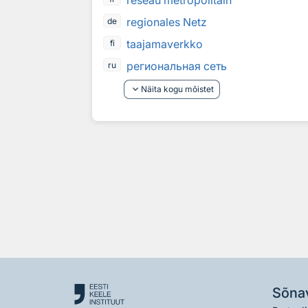
réseau métropolitain
regionales Netz
de
taajamaverkko
fi
региональная сеть
ru
keyboard_arrow_down
Näita kogu mõistet
Sõna