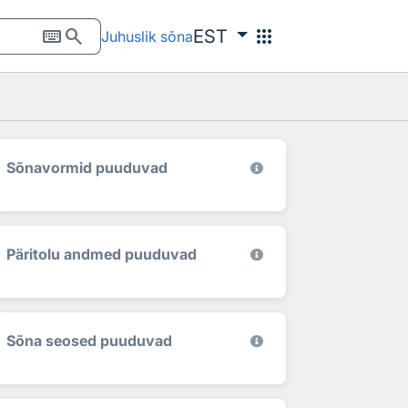
keyboard
search
apps
EST
Juhuslik sõna
Sõnavormid puuduvad
Päritolu andmed puuduvad
Sõna seosed puuduvad