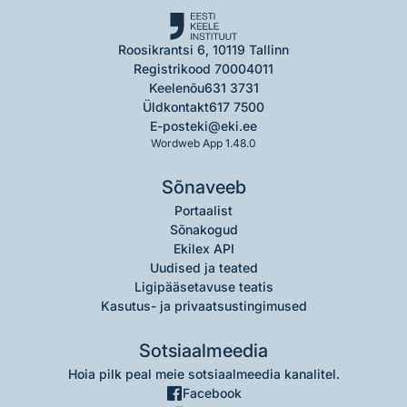
Roosikrantsi 6, 10119 Tallinn
Registrikood 70004011
Keelenõu
631 3731
Üldkontakt
617 7500
E-post
eki@eki.ee
Wordweb App 1.48.0
Sõnaveeb
Portaalist
Sõnakogud
Ekilex API
Uudised ja teated
Ligipääsetavuse teatis
Kasutus- ja privaatsustingimused
Sotsiaalmeedia
Hoia pilk peal meie sotsiaalmeedia kanalitel.
Facebook