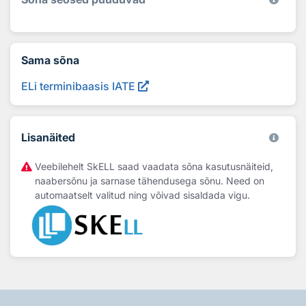
Sama sõna
ELi terminibaasis IATE
Lisanäited
Veebilehelt SkELL saad vaadata sõna kasutusnäiteid,
naabersõnu ja sarnase tähendusega sõnu. Need on
automaatselt valitud ning võivad sisaldada vigu.