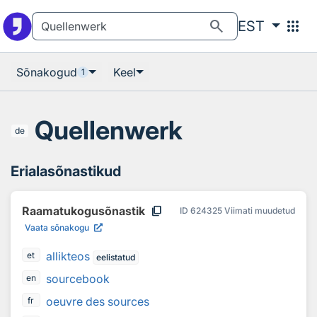
Otsingu juurde
Põhisisu juurde
search
apps
EST
Sõnakogud
Keel
1
Quellenwerk
de
Erialasõnastikud
content_copy
Raamatukogusõnastik
ID
624325
Viimati muudetud
Vaata sõnakogu
allikteos
et
eelistatud
sourcebook
en
oeuvre des sources
fr