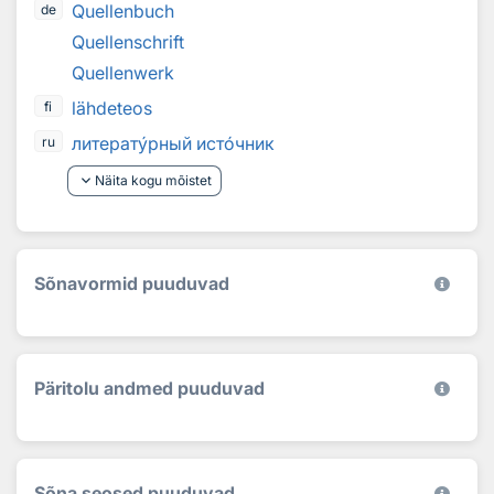
Quellenbuch
de
Quellenschrift
Quellenwerk
lähdeteos
fi
литерат
у
рный ист
о
чник
ru
keyboard_arrow_down
Näita kogu mõistet
Sõnavormid puuduvad
Päritolu andmed puuduvad
Sõna seosed puuduvad