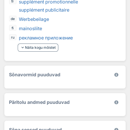
supplément promotionnelle
fr
supplément publicitaire
Werbebeilage
de
mainosliite
fi
рекламное приложение
ru
keyboard_arrow_down
Näita kogu mõistet
Sõnavormid puuduvad
Päritolu andmed puuduvad
Sõna seosed puuduvad