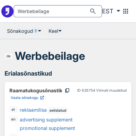
Otsingu juurde
Põhisisu juurde
search
apps
EST
Sõnakogud
Keel
1
Werbebeilage
de
Erialasõnastikud
content_copy
Raamatukogusõnastik
ID
626754
Viimati muudetud
Vaata sõnakogu
reklaamilisa
et
eelistatud
advertising supplement
en
promotional supplement