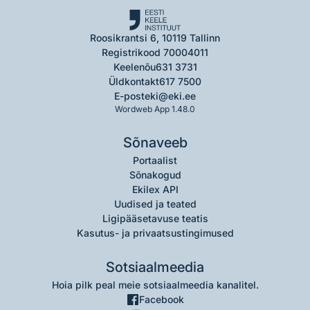
Roosikrantsi 6, 10119 Tallinn
Registrikood 70004011
Keelenõu
631 3731
Üldkontakt
617 7500
E-post
eki@eki.ee
Wordweb App 1.48.0
Sõnaveeb
Portaalist
Sõnakogud
Ekilex API
Uudised ja teated
Ligipääsetavuse teatis
Kasutus- ja privaatsustingimused
Sotsiaalmeedia
Hoia pilk peal meie sotsiaalmeedia kanalitel.
Facebook