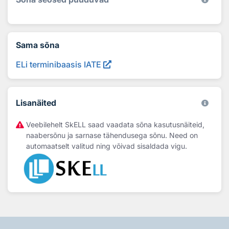
Sama sõna
ELi terminibaasis IATE
Lisanäited
Veebilehelt SkELL saad vaadata sõna kasutusnäiteid,
naabersõnu ja sarnase tähendusega sõnu. Need on
automaatselt valitud ning võivad sisaldada vigu.