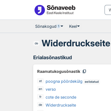
Otsingu juurde
Põhisisu juurde
Sõnakogud
Keel
1
Widerdruckseite
de
Erialasõnastikud
content_copy
Raamatukogusõnastik
poogna pöördekülg
et
eelistatud
verso
en
cote de seconde
fr
Widerdruckseite
de