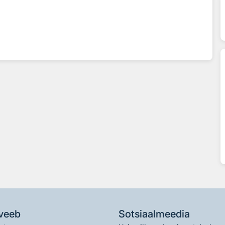
veeb
Sotsiaalmeedia