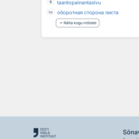
taantopainantasivu
fi
оборотная сторона листа
ru
keyboard_arrow_down
Näita kogu mõistet
Sõna