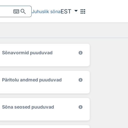
keyboard
search
apps
EST
Juhuslik sõna
Sõnavormid puuduvad
Päritolu andmed puuduvad
Sõna seosed puuduvad