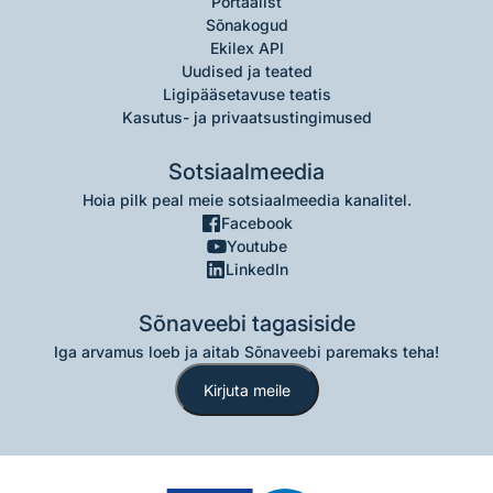
Portaalist
Sõnakogud
Ekilex API
Uudised ja teated
Ligipääsetavuse teatis
Kasutus- ja privaatsustingimused
Sotsiaalmeedia
Hoia pilk peal meie sotsiaalmeedia kanalitel.
Facebook
Youtube
LinkedIn
Sõnaveebi tagasiside
Iga arvamus loeb ja aitab Sõnaveebi paremaks teha!
Kirjuta meile