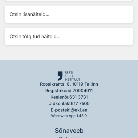
Otsin lisanäiteid...
Otsin tõlgitud näiteid...
Roosikrantsi 6, 10119 Tallinn
Registrikood 70004011
Keelenõu
631 3731
Üldkontakt
617 7500
E-post
eki@eki.ee
Wordweb App 1.48.0
Sõnaveeb