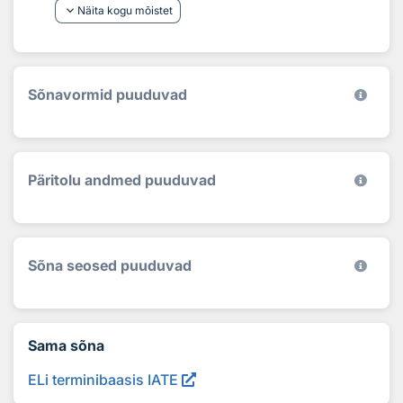
keyboard_arrow_down
Näita kogu mõistet
Sõnavormid puuduvad
Päritolu andmed puuduvad
Sõna seosed puuduvad
Sama sõna
ELi terminibaasis IATE