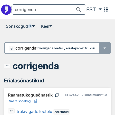
Otsingu juurde
Põhisisu juurde
search
apps
EST
Sõnakogud
Keel
1
corrigenda
trükivigade loetelu, errata
pärast trükkimist märgatud 
et
corrigenda
et
Erialasõnastikud
content_copy
Raamatukogusõnastik
ID
624423
Viimati muudetud
Vaata sõnakogu
trükivigade loetelu
et
eelistatud