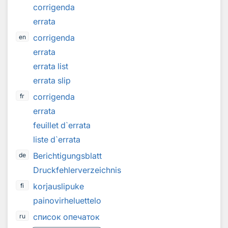
corrigenda
errata
corrigenda
en
errata
errata list
errata slip
corrigenda
fr
errata
feuillet d`errata
liste d`errata
Berichtigungsblatt
de
Druckfehlerverzeichnis
korjauslipuke
fi
painovirheluettelo
список опечаток
ru