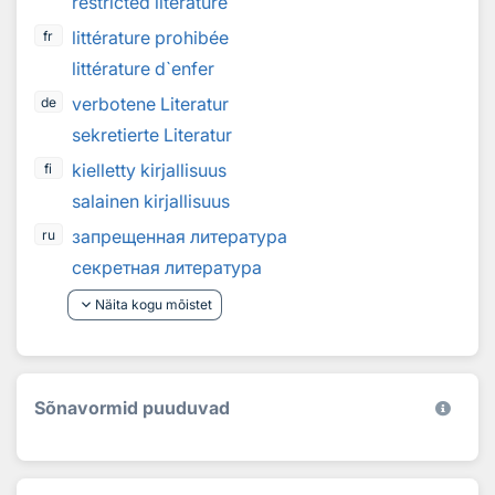
restricted literature
littérature prohibée
fr
littérature d`enfer
verbotene Literatur
de
sekretierte Literatur
kielletty kirjallisuus
fi
salainen kirjallisuus
запрещенная литература
ru
секретная литература
keyboard_arrow_down
Näita kogu mõistet
Sõnavormid puuduvad