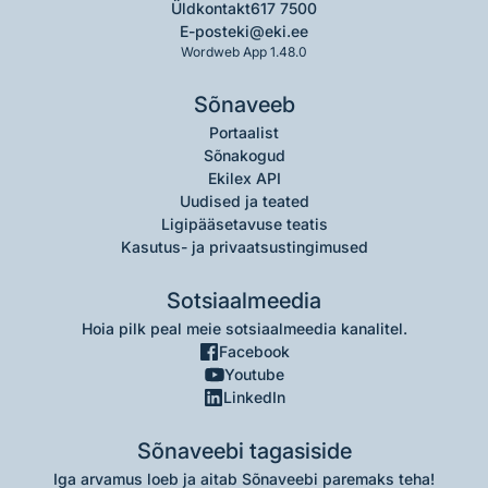
Üldkontakt
617 7500
E-post
eki@eki.ee
Wordweb App 1.48.0
Sõnaveeb
Portaalist
Sõnakogud
Ekilex API
Uudised ja teated
Ligipääsetavuse teatis
Kasutus- ja privaatsustingimused
Sotsiaalmeedia
Hoia pilk peal meie sotsiaalmeedia kanalitel.
Facebook
Youtube
LinkedIn
Sõnaveebi tagasiside
Iga arvamus loeb ja aitab Sõnaveebi paremaks teha!