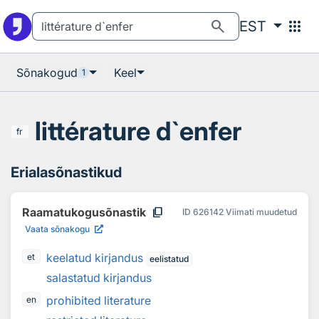
Otsingu juurde
Põhisisu juurde
search
apps
EST
Sõnakogud
Keel
1
littérature d`enfer
fr
Erialasõnastikud
content_copy
Raamatukogusõnastik
ID
626142
Viimati muudetud
Vaata sõnakogu
keelatud kirjandus
et
eelistatud
salastatud kirjandus
prohibited literature
en