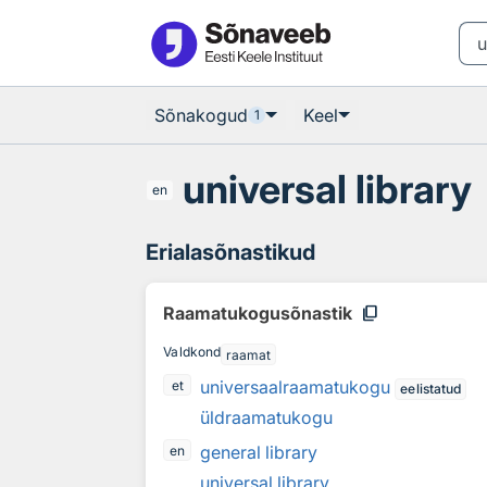
Otsingu juurde
Põhisisu juurde
Sõnakogud
Keel
1
universal library
en
Erialasõnastikud
content_copy
Raamatukogusõnastik
Valdkond
raamat
universaalraamatukogu
et
eelistatud
üldraamatukogu
general library
en
universal library