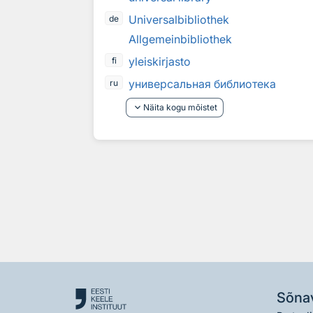
Universalbibliothek
de
Allgemeinbibliothek
yleiskirjasto
fi
универсальная библиотека
ru
keyboard_arrow_down
Näita kogu mõistet
Sõna