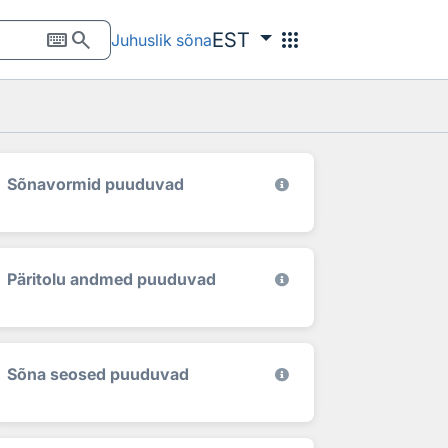
keyboard
search
apps
EST
Juhuslik sõna
Sõnavormid puuduvad
Päritolu andmed puuduvad
Sõna seosed puuduvad