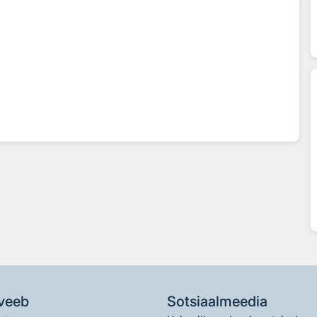
veeb
Sotsiaalmeedia