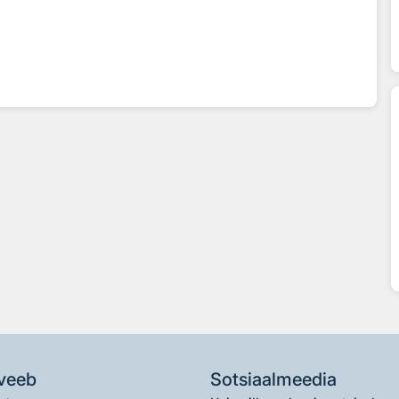
veeb
Sotsiaalmeedia