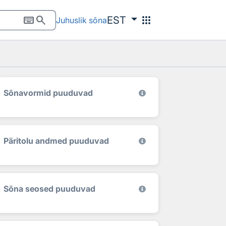
keyboard
search
apps
EST
Juhuslik sõna
Sõnavormid puuduvad
Päritolu andmed puuduvad
Sõna seosed puuduvad