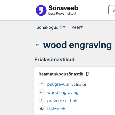
Otsingu juurde
Põhisisu juurde
Sõnakogud
Keel
1
wood engraving
en
Erialasõnastikud
content_copy
Raamatukogusõnastik
puugravüür
et
eelistatud
wood engraving
en
gravure sur bois
fr
Holzstich
de