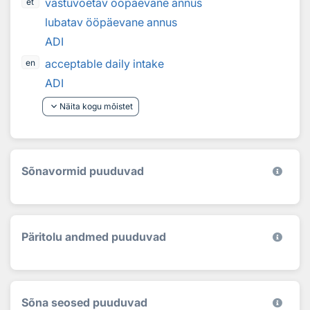
vastuvõetav ööpäevane annus
et
lubatav ööpäevane annus
ADI
acceptable daily intake
en
ADI
keyboard_arrow_down
Näita kogu mõistet
Sõnavormid puuduvad
Päritolu andmed puuduvad
Sõna seosed puuduvad