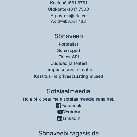
Keelenõu
631 3731
Üldkontakt
617 7500
E-post
eki@eki.ee
Wordweb App 1.48.0
Sõnaveeb
Portaalist
Sõnakogud
Ekilex API
Uudised ja teated
Ligipääsetavuse teatis
Kasutus- ja privaatsustingimused
Sotsiaalmeedia
Hoia pilk peal meie sotsiaalmeedia kanalitel.
Facebook
Youtube
LinkedIn
Sõnaveebi tagasiside