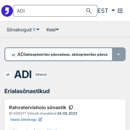
Otsingu juurde
Põhisisu juurde
search
apps
EST
Sõnakogud
Keel
1
ADI
aktsepteeritav päevadoos, aktsepteeritav päevane doos
the d
et
ADI
et
lühend
Erialasõnastikud
content_copy
Rahvatervishoiu sõnastik
ID
608277
Viimati muudetud
24.08.2023
Vaata sõnakogu