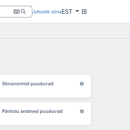
keyboard
search
apps
EST
Juhuslik sõna
Sõnavormid puuduvad
Päritolu andmed puuduvad