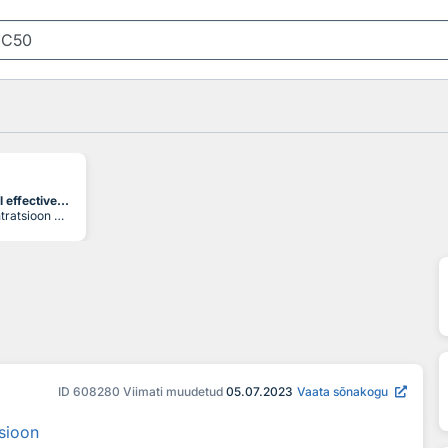
half maximal effective concentration
aine kontsentratsioon keskkonnameediumis (õhus, vees jm), mille ekspositsiooni korral avaldub 50%-l isenditest (katseorganismidest) eeldatav toime
ID
608280
Viimati muudetud
05.07.2023
Vaata sõnakogu
tsioon