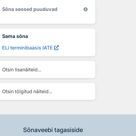
Sõna seosed puuduvad
Sama sõna
ELi terminibaasis IATE
Otsin lisanäiteid...
Otsin tõlgitud näiteid...
Sõnaveebi tagasiside