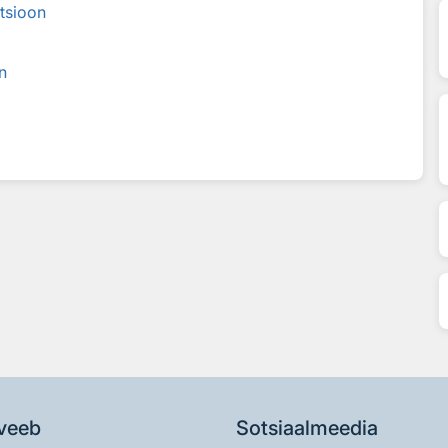
tsioon
n
veeb
Sotsiaalmeedia