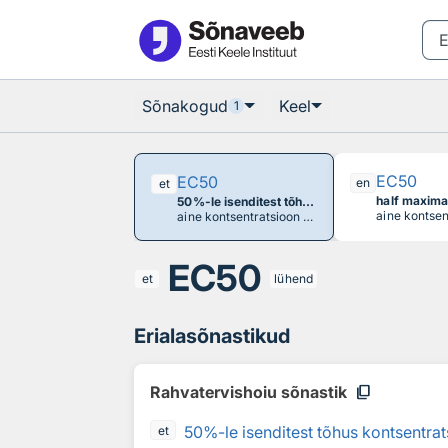
Otsingu juurde
Põhisisu juurde
Sõnakogud
Keel
1
EC50
EC50
en
et
50%-le isenditest tõhus kontsentratsioon, 50%-line toimet avaldav kontsentratsioon
aine kontsentratsioon keskkonnameediumis (õhus, vees jm), mille ekspositsiooni korral avaldub 50%-l isenditest (katseorganismidest) eeldatav toime
EC50
et
lühend
Erialasõnastikud
content_copy
Rahvatervishoiu sõnastik
50%-le isenditest tõhus kontsentra
et