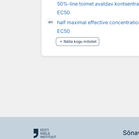
50%-line toimet avaldav kontsentra
EC50
half maximal effective concentratio
en
EC50
keyboard_arrow_down
Näita kogu mõistet
Sõna