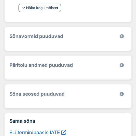
keyboard_arrow_down
Näita kogu mõistet
Sõnavormid puuduvad
Päritolu andmed puuduvad
Sõna seosed puuduvad
Sama sõna
ELi terminibaasis IATE