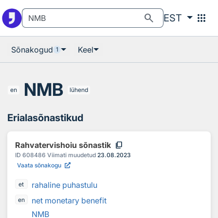
Otsingu juurde
Põhisisu juurde
search
apps
EST
Sõnakogud
Keel
1
NMB
en
lühend
Erialasõnastikud
content_copy
Rahvatervishoiu sõnastik
ID
608486
Viimati muudetud
23.08.2023
Vaata sõnakogu
rahaline puhastulu
et
net monetary benefit
en
NMB