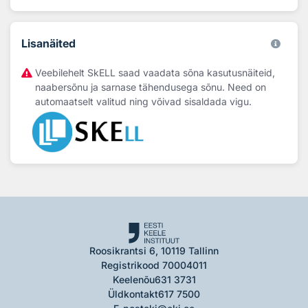
Lisanäited
Veebilehelt SkELL saad vaadata sõna kasutusnäiteid,
naabersõnu ja sarnase tähendusega sõnu. Need on
automaatselt valitud ning võivad sisaldada vigu.
Roosikrantsi 6, 10119 Tallinn
Registrikood 70004011
Keelenõu
631 3731
Üldkontakt
617 7500