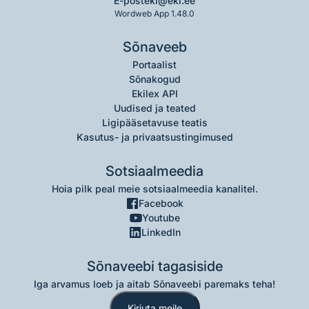
E-post
eki@eki.ee
Wordweb App 1.48.0
Sõnaveeb
Portaalist
Sõnakogud
Ekilex API
Uudised ja teated
Ligipääsetavuse teatis
Kasutus- ja privaatsustingimused
Sotsiaalmeedia
Hoia pilk peal meie sotsiaalmeedia kanalitel.
Facebook
Youtube
LinkedIn
Sõnaveebi tagasiside
Iga arvamus loeb ja aitab Sõnaveebi paremaks teha!
Kirjuta meile