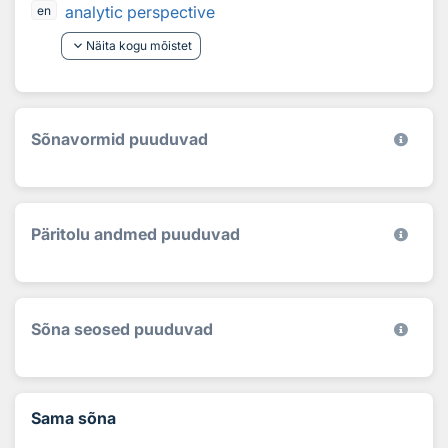
analytic perspective
en
keyboard_arrow_down
Näita kogu mõistet
Sõnavormid puuduvad
Päritolu andmed puuduvad
Sõna seosed puuduvad
Sama sõna