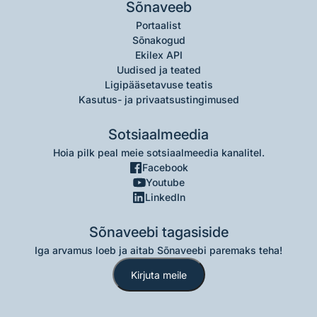
Sõnaveeb
Portaalist
Sõnakogud
Ekilex API
Uudised ja teated
Ligipääsetavuse teatis
Kasutus- ja privaatsustingimused
Sotsiaalmeedia
Hoia pilk peal meie sotsiaalmeedia kanalitel.
Facebook
Youtube
LinkedIn
Sõnaveebi tagasiside
Iga arvamus loeb ja aitab Sõnaveebi paremaks teha!
Kirjuta meile