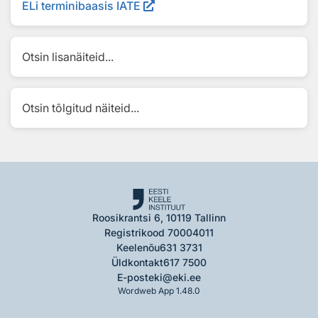
ELi terminibaasis IATE
Otsin lisanäiteid...
Otsin tõlgitud näiteid...
Roosikrantsi 6, 10119 Tallinn
Registrikood 70004011
Keelenõu
631 3731
Üldkontakt
617 7500
E-post
eki@eki.ee
Wordweb App 1.48.0