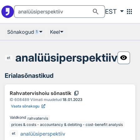
Otsingu juurde
Põhisisu juurde
search
apps
EST
Sõnakogud
Keel
1
analüüsiperspektiiv
visibility
et
Erialasõnastikud
content_copy
Rahvatervishoiu sõnastik
ID
608489
Viimati muudetud
18.01.2023
Vaata sõnakogu
Valdkond
rahvatervis
prices & costs - accountancy & debiting - cost-benefit analysis
analüüsiperspektiiv
et