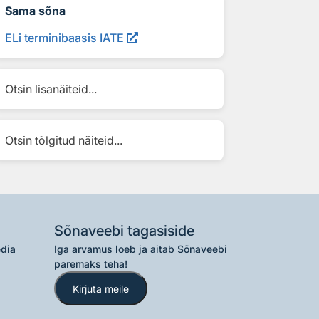
Sama sõna
ELi terminibaasis IATE
Otsin lisanäiteid...
Otsin tõlgitud näiteid...
Sõnaveebi tagasiside
edia
Iga arvamus loeb ja aitab Sõnaveebi
paremaks teha!
Kirjuta meile