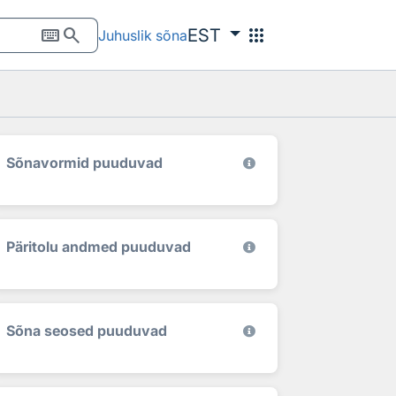
keyboard
search
apps
EST
Juhuslik sõna
Sõnavormid puuduvad
Päritolu andmed puuduvad
Sõna seosed puuduvad