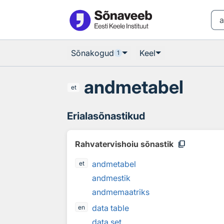
Otsingu juurde
Põhisisu juurde
Sõnakogud
Keel
1
andmetabel
et
Erialasõnastikud
content_copy
Rahvatervishoiu sõnastik
andmetabel
et
andmestik
andmemaatriks
data table
en
data set