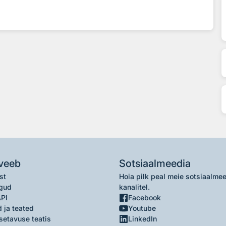
veeb
Sotsiaalmeedia
st
Hoia pilk peal meie sotsiaalme
gud
kanalitel.
API
Facebook
 ja teated
Youtube
setavuse teatis
LinkedIn