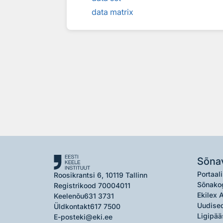
data matrix
Sõna
Portaali
Roosikrantsi 6, 10119 Tallinn
Sõnako
Registrikood 70004011
Ekilex 
Keelenõu
631 3731
Uudised
Üldkontakt
617 7500
Ligipää
E-post
eki@eki.ee