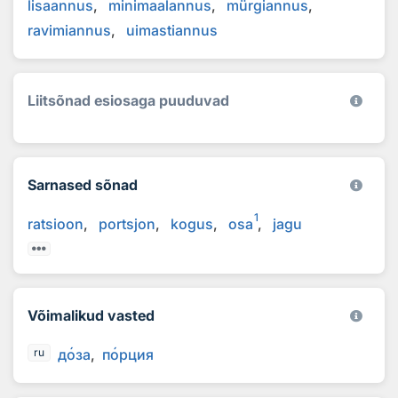
lisaannus
minimaalannus
mürgiannus
ravimiannus
uimastiannus
Liitsõnad esiosaga puuduvad
Sarnased sõnad
1
ratsioon
portsjon
kogus
osa
jagu
Võimalikud vasted
д
о
за
п
о
рция
ru