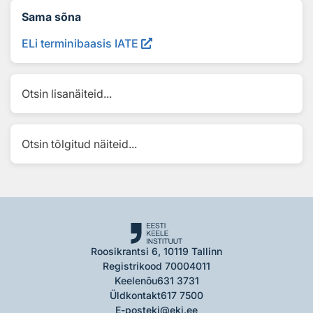
Sama sõna
ELi terminibaasis IATE
Otsin lisanäiteid...
Otsin tõlgitud näiteid...
Roosikrantsi 6, 10119 Tallinn
Registrikood 70004011
Keelenõu
631 3731
Üldkontakt
617 7500
E-post
eki@eki.ee