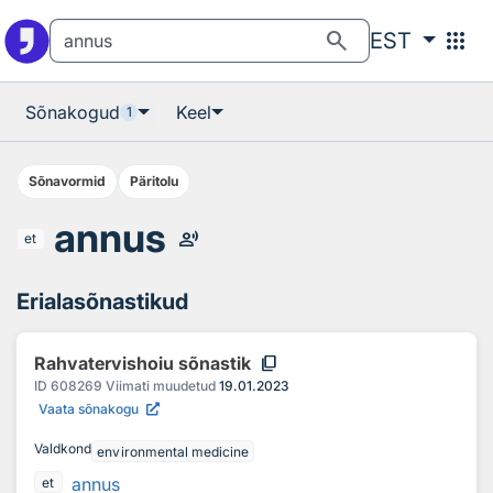
Otsingu juurde
Põhisisu juurde
search
apps
EST
Sõnakogud
Keel
1
Sõnavormid
Päritolu
annus
record_voice_over
et
Erialasõnastikud
content_copy
Rahvatervishoiu sõnastik
ID
608269
Viimati muudetud
19.01.2023
Vaata sõnakogu
Valdkond
environmental medicine
annus
et