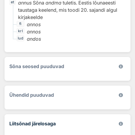
annus
Sõna
andma
tuletis. Eestis lõunaeesti
et
taustaga keelend, mis toodi 20. sajandi algul
kirjakeelde
annos
fi
annos
krl
andos
lud
Sõna seosed puuduvad
Ühendid puuduvad
Liitsõnad järelosaga