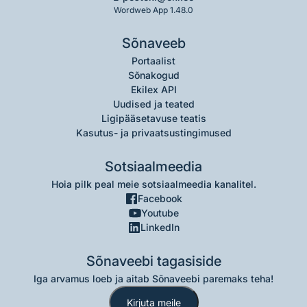
Wordweb App 1.48.0
Sõnaveeb
Portaalist
Sõnakogud
Ekilex API
Uudised ja teated
Ligipääsetavuse teatis
Kasutus- ja privaatsustingimused
Sotsiaalmeedia
Hoia pilk peal meie sotsiaalmeedia kanalitel.
Facebook
Youtube
LinkedIn
Sõnaveebi tagasiside
Iga arvamus loeb ja aitab Sõnaveebi paremaks teha!
Kirjuta meile