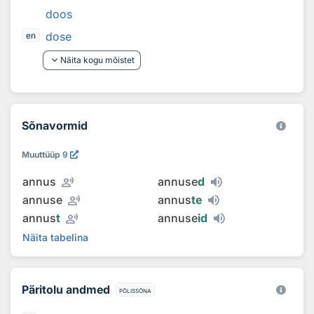
doos
dose
en
keyboard_arrow_down
Näita kogu mõistet
Sõnavormid
Muuttüüp
9
record_voice_over
annus
annuse
d
record_voice_over
annuse
annus
te
record_voice_over
annus
t
annuse
id
Näita tabelina
Päritolu andmed
põlissõna