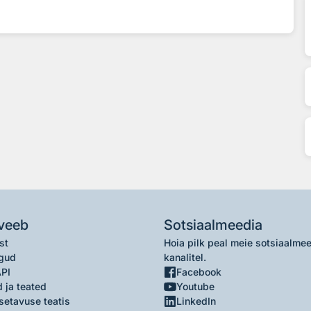
veeb
Sotsiaalmeedia
st
Hoia pilk peal meie sotsiaalme
gud
kanalitel.
API
Facebook
 ja teated
Youtube
setavuse teatis
LinkedIn