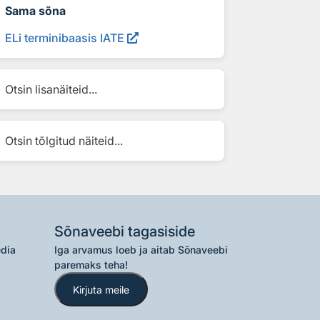
Sama sõna
ELi terminibaasis IATE
Otsin lisanäiteid...
Otsin tõlgitud näiteid...
Sõnaveebi tagasiside
edia
Iga arvamus loeb ja aitab Sõnaveebi
paremaks teha!
Kirjuta meile