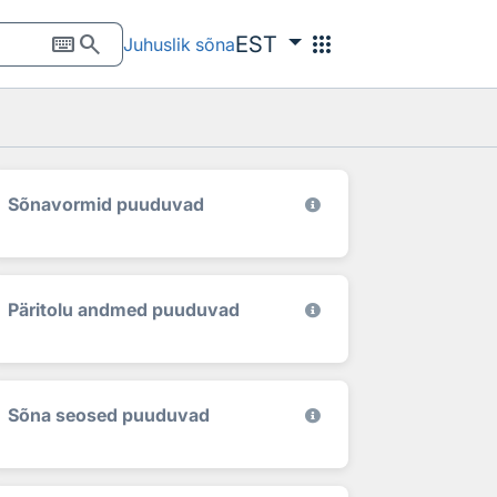
keyboard
search
apps
EST
Juhuslik sõna
Sõnavormid puuduvad
Päritolu andmed puuduvad
Sõna seosed puuduvad