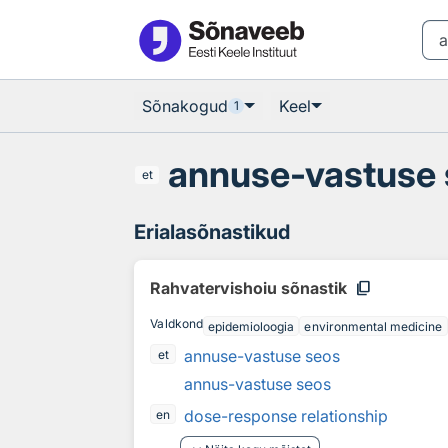
Otsingu juurde
Põhisisu juurde
Sõnakogud
Keel
1
annuse-vastuse
et
Erialasõnastikud
content_copy
Rahvatervishoiu sõnastik
Valdkond
epidemioloogia
environmental medicine
annuse-vastuse seos
et
annus-vastuse seos
dose-response relationship
en