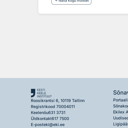
keyboard_arrow_down
Näita kogu mõistet
Sõna
Portaali
Roosikrantsi 6, 10119 Tallinn
Sõnako
Registrikood 70004011
Ekilex 
Keelenõu
631 3731
Uudised
Üldkontakt
617 7500
Ligipää
E-post
eki@eki.ee