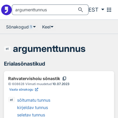
Otsingu juurde
Põhisisu juurde
search
apps
EST
Sõnakogud
Keel
1
argumenttunnus
et
Erialasõnastikud
content_copy
Rahvatervishoiu sõnastik
ID
608628
Viimati muudetud
10.07.2023
Vaata sõnakogu
sõltumatu tunnus
et
kirjeldav tunnus
seletav tunnus