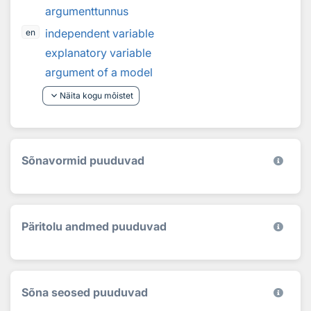
argumenttunnus
independent variable
en
explanatory variable
argument of a model
keyboard_arrow_down
Näita kogu mõistet
Sõnavormid puuduvad
Päritolu andmed puuduvad
Sõna seosed puuduvad