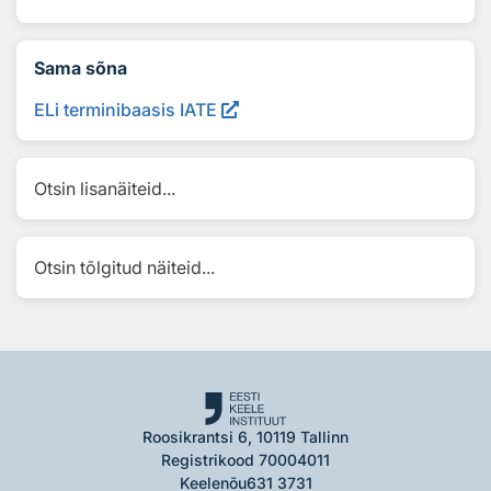
Sama sõna
ELi terminibaasis IATE
Otsin lisanäiteid...
Otsin tõlgitud näiteid...
Roosikrantsi 6, 10119 Tallinn
Registrikood 70004011
Keelenõu
631 3731