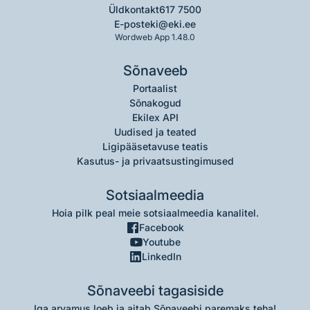
Üldkontakt
617 7500
E-post
eki@eki.ee
Wordweb App 1.48.0
Sõnaveeb
Portaalist
Sõnakogud
Ekilex API
Uudised ja teated
Ligipääsetavuse teatis
Kasutus- ja privaatsustingimused
Sotsiaalmeedia
Hoia pilk peal meie sotsiaalmeedia kanalitel.
Facebook
Youtube
LinkedIn
Sõnaveebi tagasiside
Iga arvamus loeb ja aitab Sõnaveebi paremaks teha!