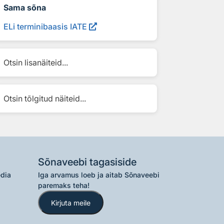
Sama sõna
ELi terminibaasis IATE
Otsin lisanäiteid...
Otsin tõlgitud näiteid...
Sõnaveebi tagasiside
edia
Iga arvamus loeb ja aitab Sõnaveebi
paremaks teha!
Kirjuta meile