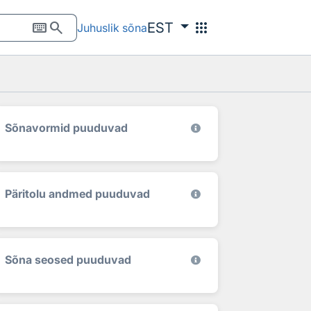
keyboard
search
apps
EST
Juhuslik sõna
Sõnavormid puuduvad
Päritolu andmed puuduvad
Sõna seosed puuduvad