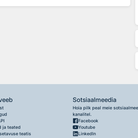
veeb
Sotsiaalmeedia
st
Hoia pilk peal meie sotsiaalme
gud
kanalitel.
API
Facebook
 ja teated
Youtube
setavuse teatis
LinkedIn