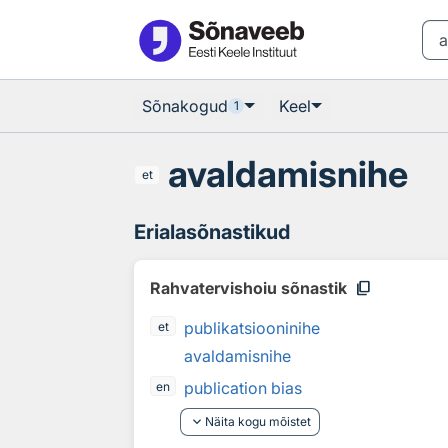
Otsingu juurde
Põhisisu juurde
Sõnakogud
Keel
1
avaldamisnihe
et
Erialasõnastikud
content_copy
Rahvatervishoiu sõnastik
publikatsiooninihe
et
avaldamisnihe
publication bias
en
keyboard_arrow_down
Näita kogu mõistet