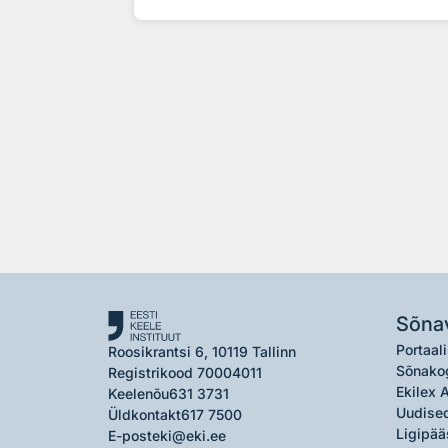
Sõna
Portaali
Roosikrantsi 6, 10119 Tallinn
Sõnako
Registrikood 70004011
Ekilex 
Keelenõu
631 3731
Uudised
Üldkontakt
617 7500
Ligipää
E-post
eki@eki.ee