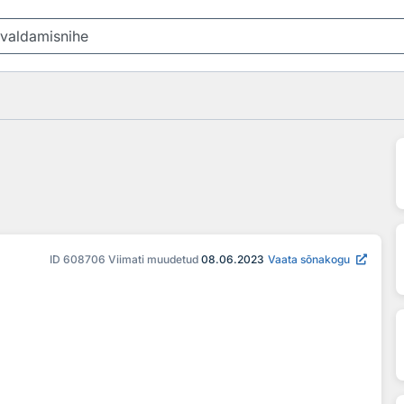
ID
608706
Viimati muudetud
08.06.2023
Vaata sõnakogu