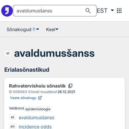
Otsingu juurde
Põhisisu juurde
search
apps
EST
Sõnakogud
Keel
1
avaldumusšanss
et
Erialasõnastikud
content_copy
Rahvatervishoiu sõnastik
ID
608083
Viimati muudetud
28.12.2021
Vaata sõnakogu
Valdkond
epidemioloogia
avaldumusšanss
et
incidence odds
en