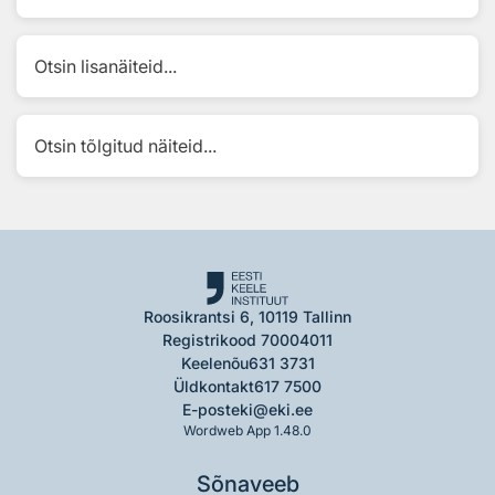
Otsin lisanäiteid...
Otsin tõlgitud näiteid...
Roosikrantsi 6, 10119 Tallinn
Registrikood 70004011
Keelenõu
631 3731
Üldkontakt
617 7500
E-post
eki@eki.ee
Wordweb App 1.48.0
Sõnaveeb