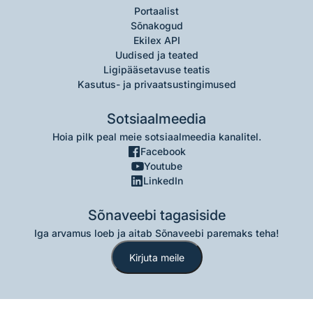
Portaalist
Sõnakogud
Ekilex API
Uudised ja teated
Ligipääsetavuse teatis
Kasutus- ja privaatsustingimused
Sotsiaalmeedia
Hoia pilk peal meie sotsiaalmeedia kanalitel.
Facebook
Youtube
LinkedIn
Sõnaveebi tagasiside
Iga arvamus loeb ja aitab Sõnaveebi paremaks teha!
Kirjuta meile