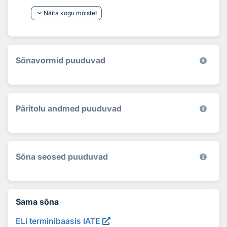
keyboard_arrow_down
Näita kogu mõistet
Sõnavormid puuduvad
Päritolu andmed puuduvad
Sõna seosed puuduvad
Sama sõna
ELi terminibaasis IATE