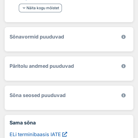
keyboard_arrow_down
Näita kogu mõistet
Sõnavormid puuduvad
Päritolu andmed puuduvad
Sõna seosed puuduvad
Sama sõna
ELi terminibaasis IATE