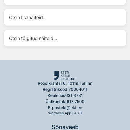
Otsin lisanäiteid...
Otsin tõlgitud näiteid...
Roosikrantsi 6, 10119 Tallinn
Registrikood 70004011
Keelenõu
631 3731
Üldkontakt
617 7500
E-post
eki@eki.ee
Wordweb App 1.48.0
Sõnaveeb