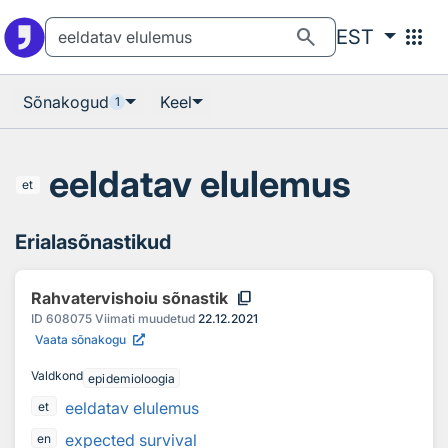
Otsingu juurde
Põhisisu juurde
search
apps
EST
Sõnakogud
Keel
1
eeldatav elulemus
et
Erialasõnastikud
content_copy
Rahvatervishoiu sõnastik
ID
608075
Viimati muudetud
22.12.2021
Vaata sõnakogu
Valdkond
epidemioloogia
eeldatav elulemus
et
expected survival
en