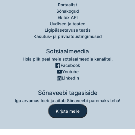
Portaalist
Sõnakogud
Ekilex API
Uudised ja teated
Ligipääsetavuse teatis
Kasutus- ja privaatsustingimused
Sotsiaalmeedia
Hoia pilk peal meie sotsiaalmeedia kanalitel.
Facebook
Youtube
LinkedIn
Sõnaveebi tagasiside
Iga arvamus loeb ja aitab Sõnaveebi paremaks teha!
Kirjuta meile