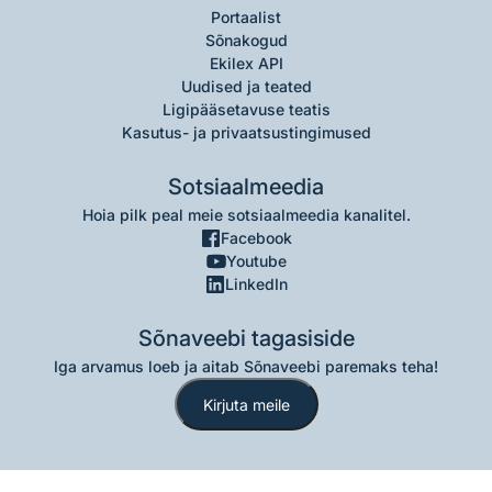
Portaalist
Sõnakogud
Ekilex API
Uudised ja teated
Ligipääsetavuse teatis
Kasutus- ja privaatsustingimused
Sotsiaalmeedia
Hoia pilk peal meie sotsiaalmeedia kanalitel.
Facebook
Youtube
LinkedIn
Sõnaveebi tagasiside
Iga arvamus loeb ja aitab Sõnaveebi paremaks teha!
Kirjuta meile