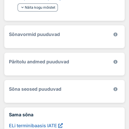
keyboard_arrow_down
Näita kogu mõistet
Sõnavormid puuduvad
Päritolu andmed puuduvad
Sõna seosed puuduvad
Sama sõna
ELi terminibaasis IATE