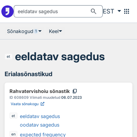
Otsingu juurde
Põhisisu juurde
search
apps
EST
Sõnakogud
Keel
1
eeldatav sagedus
et
Erialasõnastikud
content_copy
Rahvatervishoiu sõnastik
ID
608609
Viimati muudetud
06.07.2023
Vaata sõnakogu
eeldatav sagedus
et
oodatav sagedus
expected frequency
en