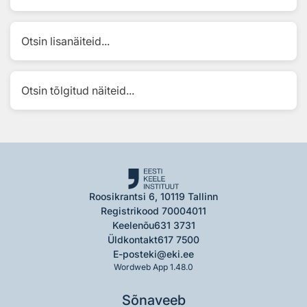
Otsin lisanäiteid...
Otsin tõlgitud näiteid...
Roosikrantsi 6, 10119 Tallinn
Registrikood 70004011
Keelenõu
631 3731
Üldkontakt
617 7500
E-post
eki@eki.ee
Wordweb App 1.48.0
Sõnaveeb