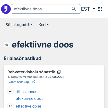
Otsingu juurde
Põhisisu juurde
search
apps
EST
Sõnakogud
Keel
1
efektiivne doos
et
Erialasõnastikud
content_copy
Rahvatervishoiu sõnastik
ID
608270
Viimati muudetud
24.08.2023
Vaata sõnakogu
tõhus annus
et
efektiivne doos
effective dose
en