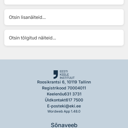
Otsin lisanäiteid...
Otsin tõlgitud näiteid...
Roosikrantsi 6, 10119 Tallinn
Registrikood 70004011
Keelenõu
631 3731
Üldkontakt
617 7500
E-post
eki@eki.ee
Wordweb App 1.48.0
Sõnaveeb