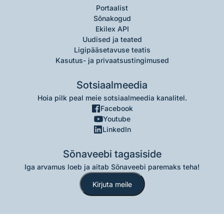
Portaalist
Sõnakogud
Ekilex API
Uudised ja teated
Ligipääsetavuse teatis
Kasutus- ja privaatsustingimused
Sotsiaalmeedia
Hoia pilk peal meie sotsiaalmeedia kanalitel.
Facebook
Youtube
LinkedIn
Sõnaveebi tagasiside
Iga arvamus loeb ja aitab Sõnaveebi paremaks teha!
Kirjuta meile