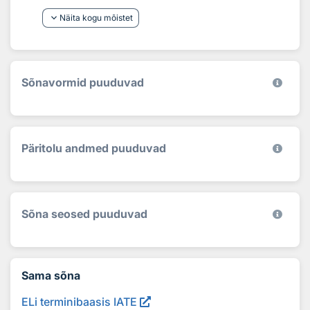
keyboard_arrow_down
Näita kogu mõistet
Sõnavormid puuduvad
Päritolu andmed puuduvad
Sõna seosed puuduvad
Sama sõna
ELi terminibaasis IATE