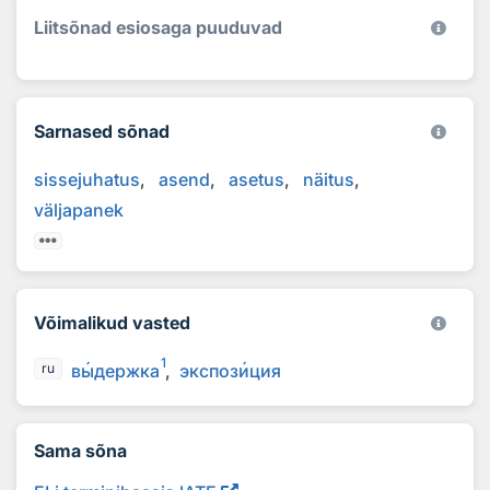
Liitsõnad esiosaga puuduvad
Sarnased sõnad
sissejuhatus
asend
asetus
näitus
väljapanek
Võimalikud vasted
1
в
ы
держка
экспоз
и
ция
ru
Sama sõna