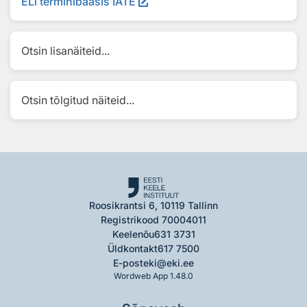
ELi terminibaasis IATE
Otsin lisanäiteid...
Otsin tõlgitud näiteid...
Roosikrantsi 6, 10119 Tallinn
Registrikood 70004011
Keelenõu
631 3731
Üldkontakt
617 7500
E-post
eki@eki.ee
Wordweb App 1.48.0