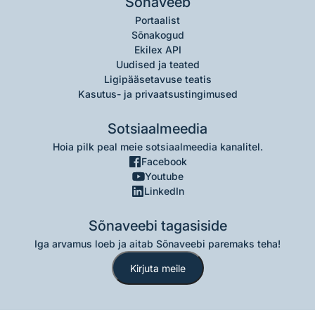
Sõnaveeb
Portaalist
Sõnakogud
Ekilex API
Uudised ja teated
Ligipääsetavuse teatis
Kasutus- ja privaatsustingimused
Sotsiaalmeedia
Hoia pilk peal meie sotsiaalmeedia kanalitel.
Facebook
Youtube
LinkedIn
Sõnaveebi tagasiside
Iga arvamus loeb ja aitab Sõnaveebi paremaks teha!
Kirjuta meile