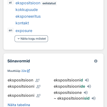
ekspositsioon
et
eelistatud
kokkupuude
eksponeeritus
kontakt
exposure
en
keyboard_arrow_down
Näita kogu mõistet
Sõnavormid
Muuttüüp
22e
record_voice_over
ekspositsioon
ekspositsiooni
d
record_voice_over
ekspositsiooni
ekspositsiooni
de
ekspositsioone
record_voice_over
ekspositsiooni
~
ekspositsiooni
sid
Näita tabelina