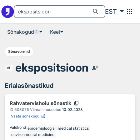
Otsingu juurde
Põhisisu juurde
search
apps
EST
Sõnakogud
Keel
1
Sõnavormid
ekspositsioon
record_voice_over
et
Erialasõnastikud
content_copy
Rahvatervishoiu sõnastik
ID
608076
Viimati muudetud
10.02.2023
Vaata sõnakogu
Valdkond
epidemioloogia
medical statistics
environmental medicine