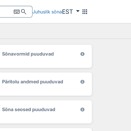
keyboard
search
apps
EST
Juhuslik sõna
Sõnavormid puuduvad
Päritolu andmed puuduvad
Sõna seosed puuduvad