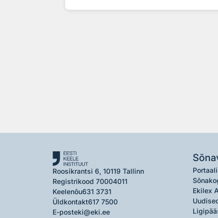
Sõna
Portaali
Roosikrantsi 6, 10119 Tallinn
Sõnako
Registrikood 70004011
Ekilex 
Keelenõu
631 3731
Uudised
Üldkontakt
617 7500
Ligipää
E-post
eki@eki.ee