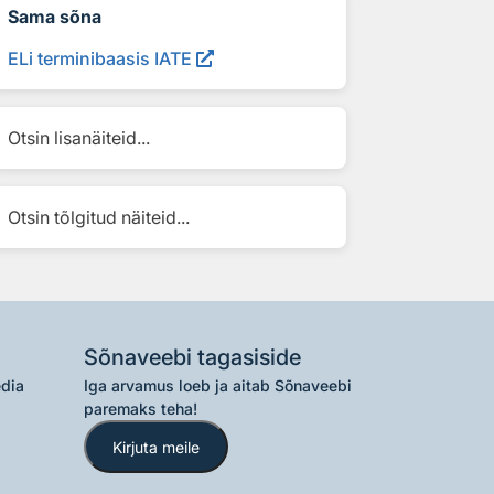
Sama sõna
ELi terminibaasis IATE
Otsin lisanäiteid...
Otsin tõlgitud näiteid...
Sõnaveebi tagasiside
edia
Iga arvamus loeb ja aitab Sõnaveebi
paremaks teha!
Kirjuta meile