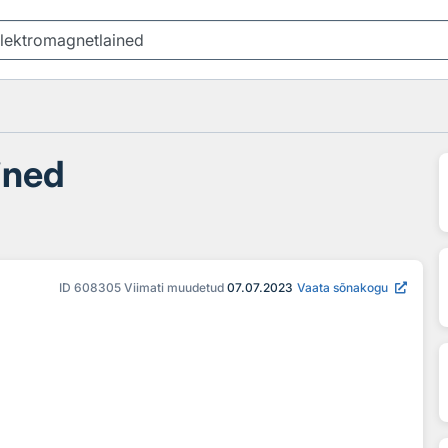
ined
ID
608305
Viimati muudetud
07.07.2023
Vaata sõnakogu