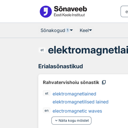
Otsingu juurde
Põhisisu juurde
Sõnakogud
Keel
1
elektromagnetla
et
Erialasõnastikud
content_copy
Rahvatervishoiu sõnastik
elektromagnetlained
et
elektromagnetilised lained
electromagnetic waves
en
keyboard_arrow_down
Näita kogu mõistet