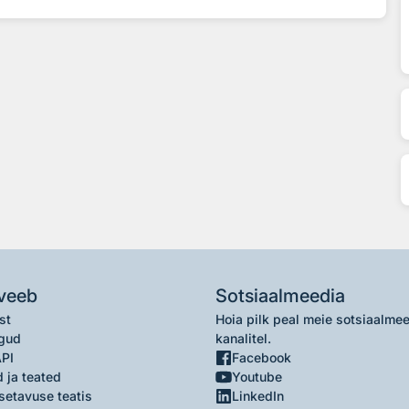
veeb
Sotsiaalmeedia
st
Hoia pilk peal meie sotsiaalme
gud
kanalitel.
API
Facebook
 ja teated
Youtube
setavuse teatis
LinkedIn