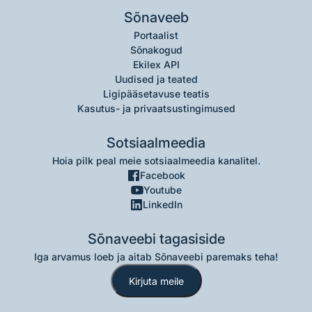
Sõnaveeb
Portaalist
Sõnakogud
Ekilex API
Uudised ja teated
Ligipääsetavuse teatis
Kasutus- ja privaatsustingimused
Sotsiaalmeedia
Hoia pilk peal meie sotsiaalmeedia kanalitel.
Facebook
Youtube
LinkedIn
Sõnaveebi tagasiside
Iga arvamus loeb ja aitab Sõnaveebi paremaks teha!
Kirjuta meile