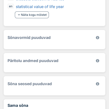
statistical value of life year
en
keyboard_arrow_down
Näita kogu mõistet
Sõnavormid puuduvad
Päritolu andmed puuduvad
Sõna seosed puuduvad
Sama sõna