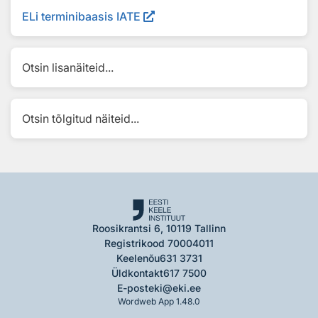
ELi terminibaasis IATE
Otsin lisanäiteid...
Otsin tõlgitud näiteid...
Roosikrantsi 6, 10119 Tallinn
Registrikood 70004011
Keelenõu
631 3731
Üldkontakt
617 7500
E-post
eki@eki.ee
Wordweb App 1.48.0