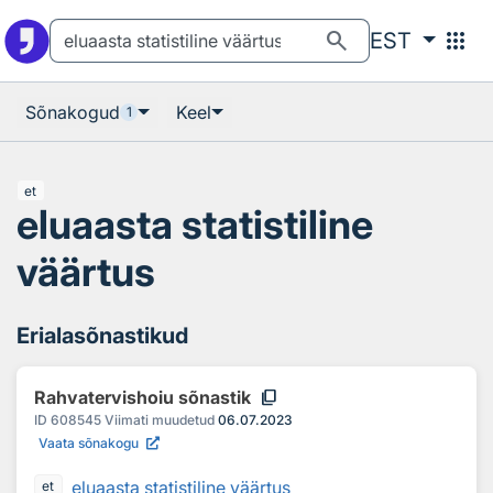
Otsingu juurde
Põhisisu juurde
search
apps
EST
Sõnakogud
Keel
1
et
eluaasta statistiline
väärtus
Erialasõnastikud
content_copy
Rahvatervishoiu sõnastik
ID
608545
Viimati muudetud
06.07.2023
Vaata sõnakogu
eluaasta statistiline väärtus
et