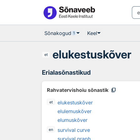
Otsingu juurde
Põhisisu juurde
Sõnakogud
Keel
1
elukestuskõver
et
Erialasõnastikud
content_copy
Rahvatervishoiu sõnastik
elukestuskõver
et
elulemuskõver
elumuskõver
survival curve
en
survival graph