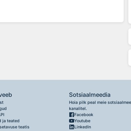
veeb
Sotsiaalmeedia
st
Hoia pilk peal meie sotsiaalme
gud
kanalitel.
API
Facebook
 ja teated
Youtube
setavuse teatis
LinkedIn