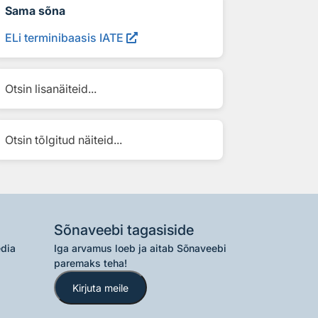
Sama sõna
ELi terminibaasis IATE
Otsin lisanäiteid...
Otsin tõlgitud näiteid...
Sõnaveebi tagasiside
edia
Iga arvamus loeb ja aitab Sõnaveebi
paremaks teha!
Kirjuta meile