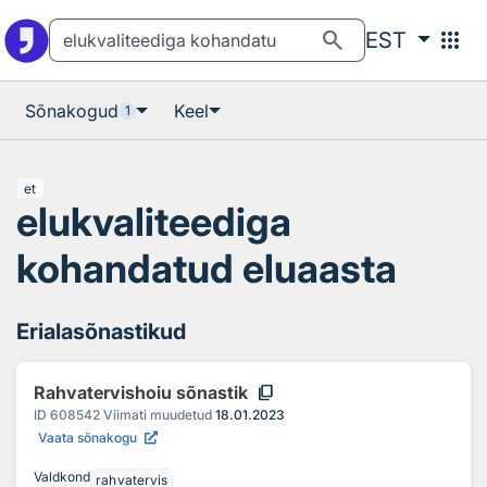
Otsingu juurde
Põhisisu juurde
search
apps
EST
Sõnakogud
Keel
1
et
elukvaliteediga
kohandatud eluaasta
Erialasõnastikud
content_copy
Rahvatervishoiu sõnastik
ID
608542
Viimati muudetud
18.01.2023
Vaata sõnakogu
Valdkond
rahvatervis