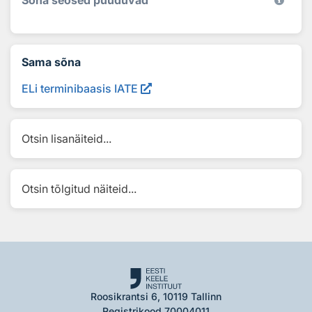
Sõna seosed puuduvad
Sama sõna
ELi terminibaasis IATE
Otsin lisanäiteid...
Otsin tõlgitud näiteid...
Roosikrantsi 6, 10119 Tallinn
Registrikood 70004011