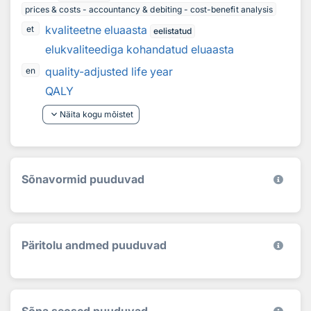
prices & costs - accountancy & debiting - cost-benefit analysis
kvaliteetne eluaasta
et
eelistatud
elukvaliteediga kohandatud eluaasta
quality-adjusted life year
en
QALY
keyboard_arrow_down
Näita kogu mõistet
Sõnavormid puuduvad
Päritolu andmed puuduvad