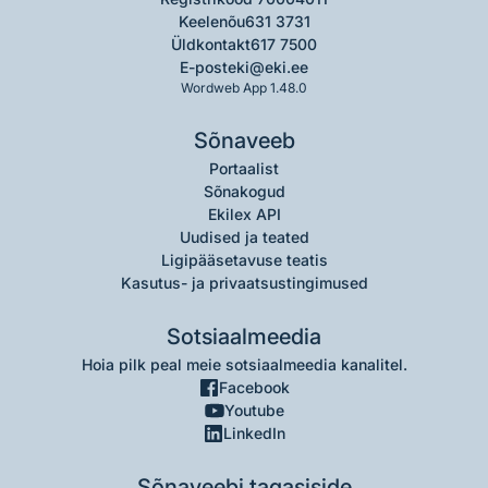
Keelenõu
631 3731
Üldkontakt
617 7500
E-post
eki@eki.ee
Wordweb App 1.48.0
Sõnaveeb
Portaalist
Sõnakogud
Ekilex API
Uudised ja teated
Ligipääsetavuse teatis
Kasutus- ja privaatsustingimused
Sotsiaalmeedia
Hoia pilk peal meie sotsiaalmeedia kanalitel.
Facebook
Youtube
LinkedIn
Sõnaveebi tagasiside