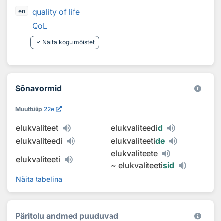
quality of life
en
QoL
keyboard_arrow_down
Näita kogu mõistet
Sõnavormid
Muuttüüp
22e
elukvaliteet
elukvaliteedi
d
elukvaliteedi
elukvaliteeti
de
elukvaliteete
elukvaliteeti
~
elukvaliteeti
sid
Näita tabelina
Päritolu andmed puuduvad