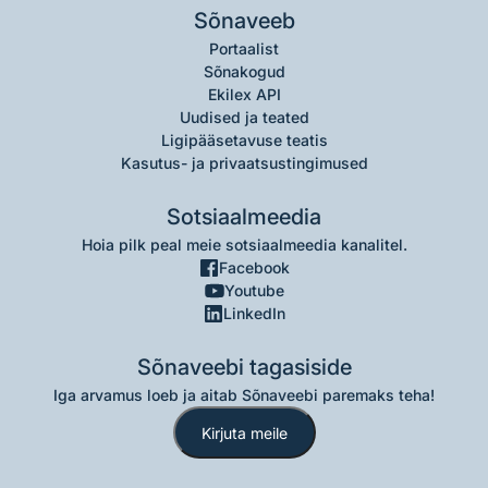
Sõnaveeb
Portaalist
Sõnakogud
Ekilex API
Uudised ja teated
Ligipääsetavuse teatis
Kasutus- ja privaatsustingimused
Sotsiaalmeedia
Hoia pilk peal meie sotsiaalmeedia kanalitel.
Facebook
Youtube
LinkedIn
Sõnaveebi tagasiside
Iga arvamus loeb ja aitab Sõnaveebi paremaks teha!
Kirjuta meile