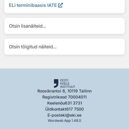
ELi terminibaasis IATE
Otsin lisanäiteid...
Otsin tõlgitud näiteid...
Roosikrantsi 6, 10119 Tallinn
Registrikood 70004011
Keelenõu
631 3731
Üldkontakt
617 7500
E-post
eki@eki.ee
Wordweb App 1.48.0