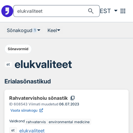
Otsingu juurde
Põhisisu juurde
search
apps
EST
Sõnakogud
Keel
1
Sõnavormid
elukvaliteet
et
Erialasõnastikud
content_copy
Rahvatervishoiu sõnastik
ID
608543
Viimati muudetud
06.07.2023
Vaata sõnakogu
Valdkond
rahvatervis
environmental medicine
elukvaliteet
et