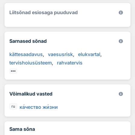
Liitsõnad esiosaga puuduvad
Sarnased sõnad
kättesaadavus
vaesusrisk
elukvartal
tervishoiusüsteem
rahvatervis
Võimalikud vasted
к
а
чество ж
и
зни
ru
Sama sõna