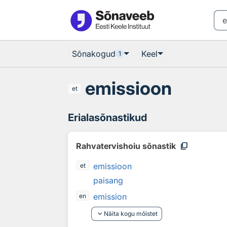
Otsingu juurde
Põhisisu juurde
Sõnakogud
Keel
1
emissioon
et
Erialasõnastikud
content_copy
Rahvatervishoiu sõnastik
emissioon
et
paisang
emission
en
keyboard_arrow_down
Näita kogu mõistet