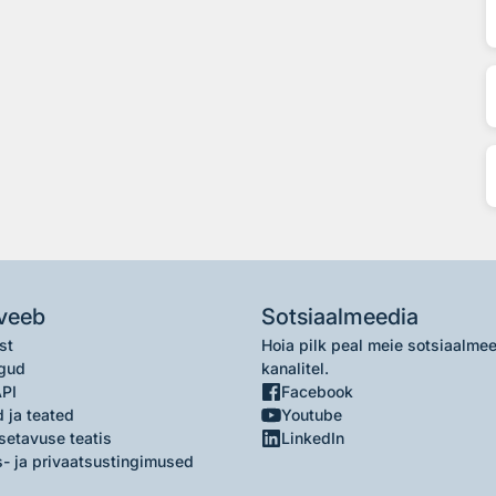
veeb
Sotsiaalmeedia
st
Hoia pilk peal meie sotsiaalme
gud
kanalitel.
API
Facebook
 ja teated
Youtube
setavuse teatis
LinkedIn
- ja privaatsustingimused