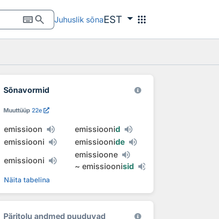
keyboard
search
apps
EST
Juhuslik sõna
Sõnavormid
Muuttüüp
22e
emissioon
emissiooni
d
emissiooni
emissiooni
de
emissioone
emissiooni
~
emissiooni
sid
Näita tabelina
Päritolu andmed puuduvad