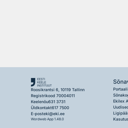
Sõna
Portaali
Roosikrantsi 6, 10119 Tallinn
Sõnako
Registrikood 70004011
Ekilex 
Keelenõu
631 3731
Uudised
Üldkontakt
617 7500
Ligipää
E-post
eki@eki.ee
Kasutus
Wordweb App 1.48.0