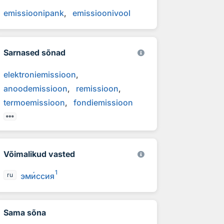
emissioonipank
emissioonivool
Sarnased sõnad
elektroniemissioon
anoodemissioon
remissioon
termoemissioon
fondiemissioon
Võimalikud vasted
1
эм
и
ссия
ru
Sama sõna