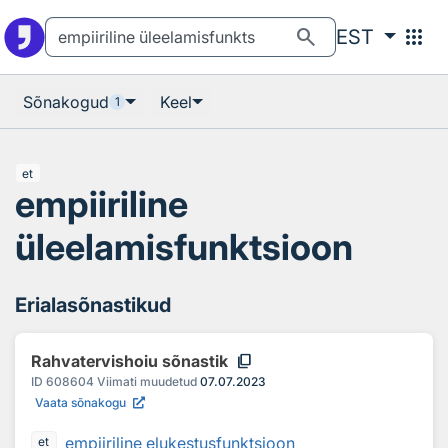
Otsingu juurde
Põhisisu juurde
search
apps
EST
Sõnakogud
Keel
1
et
empiiriline
üleelamisfunktsioon
Erialasõnastikud
content_copy
Rahvatervishoiu sõnastik
ID
608604
Viimati muudetud
07.07.2023
Vaata sõnakogu
empiiriline elukestusfunktsioon
et