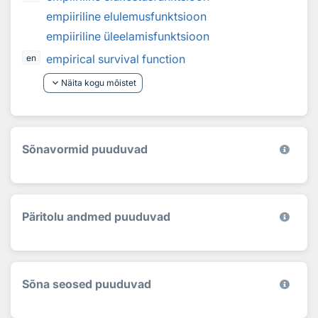
empiiriline elulemusfunktsioon
empiiriline üleelamisfunktsioon
empirical survival function
en
keyboard_arrow_down
Näita kogu mõistet
Sõnavormid puuduvad
Päritolu andmed puuduvad
Sõna seosed puuduvad