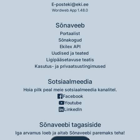
E-post
eki@eki.ee
Wordweb App 1.48.0
Sõnaveeb
Portaalist
Sõnakogud
Ekilex API
Uudised ja teated
Ligipääsetavuse teatis
Kasutus- ja privaatsustingimused
Sotsiaalmeedia
Hoia pilk peal meie sotsiaalmeedia kanalitel.
Facebook
Youtube
LinkedIn
Sõnaveebi tagasiside
Iga arvamus loeb ja aitab Sõnaveebi paremaks teha!