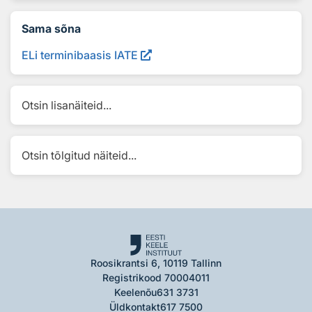
Sama sõna
ELi terminibaasis IATE
Otsin lisanäiteid...
Otsin tõlgitud näiteid...
Roosikrantsi 6, 10119 Tallinn
Registrikood 70004011
Keelenõu
631 3731
Üldkontakt
617 7500