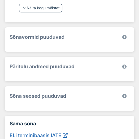
keyboard_arrow_down
Näita kogu mõistet
Sõnavormid puuduvad
Päritolu andmed puuduvad
Sõna seosed puuduvad
Sama sõna
ELi terminibaasis IATE