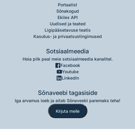
Portaalist
Sõnakogud
Ekilex API
Uudised ja teated
Ligipääsetavuse teatis
Kasutus- ja privaatsustingimused
Sotsiaalmeedia
Hoia pilk peal meie sotsiaalmeedia kanalitel.
Facebook
Youtube
LinkedIn
Sõnaveebi tagasiside
Iga arvamus loeb ja aitab Sõnaveebi paremaks teha!
Kirjuta meile