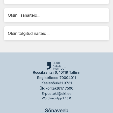
Otsin lisanäiteid...
Otsin tõlgitud näiteid...
Roosikrantsi 6, 10119 Tallinn
Registrikood 70004011
Keelenõu
631 3731
Üldkontakt
617 7500
E-post
eki@eki.ee
Wordweb App 1.48.0
Sõnaveeb