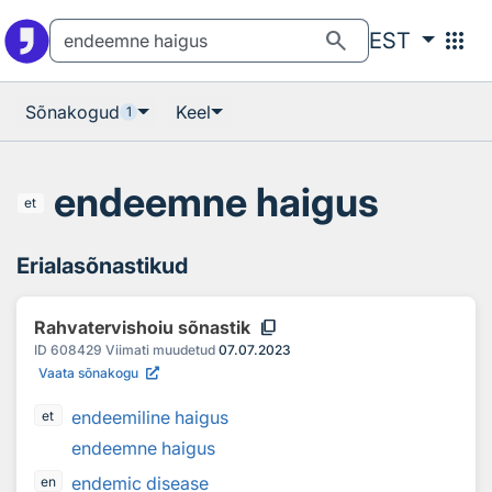
Otsingu juurde
Põhisisu juurde
search
apps
EST
Sõnakogud
Keel
1
endeemne haigus
et
Erialasõnastikud
content_copy
Rahvatervishoiu sõnastik
ID
608429
Viimati muudetud
07.07.2023
Vaata sõnakogu
endeemiline haigus
et
endeemne haigus
endemic disease
en