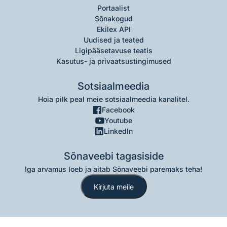
Portaalist
Sõnakogud
Ekilex API
Uudised ja teated
Ligipääsetavuse teatis
Kasutus- ja privaatsustingimused
Sotsiaalmeedia
Hoia pilk peal meie sotsiaalmeedia kanalitel.
Facebook
Youtube
LinkedIn
Sõnaveebi tagasiside
Iga arvamus loeb ja aitab Sõnaveebi paremaks teha!
Kirjuta meile