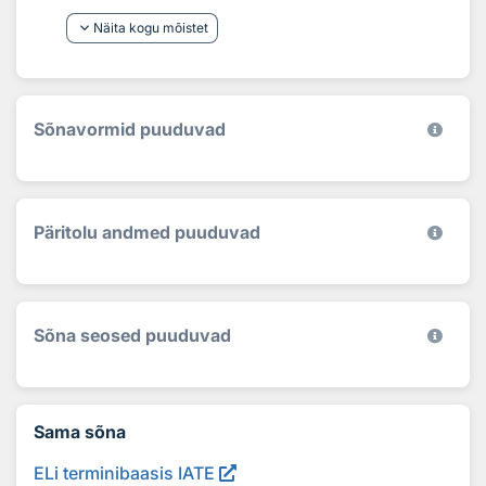
keyboard_arrow_down
Näita kogu mõistet
Sõnavormid puuduvad
Päritolu andmed puuduvad
Sõna seosed puuduvad
Sama sõna
ELi terminibaasis IATE