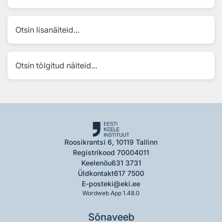
Otsin lisanäiteid...
Otsin tõlgitud näiteid...
Roosikrantsi 6, 10119 Tallinn
Registrikood 70004011
Keelenõu
631 3731
Üldkontakt
617 7500
E-post
eki@eki.ee
Wordweb App 1.48.0
Sõnaveeb