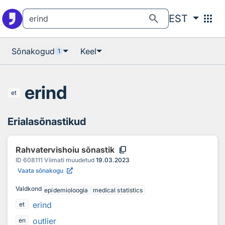
Otsingu juurde
Põhisisu juurde
search
apps
EST
Sõnakogud
Keel
1
erind
et
Erialasõnastikud
content_copy
Rahvatervishoiu sõnastik
ID
608111
Viimati muudetud
19.03.2023
Vaata sõnakogu
Valdkond
epidemioloogia
medical statistics
erind
et
outlier
en