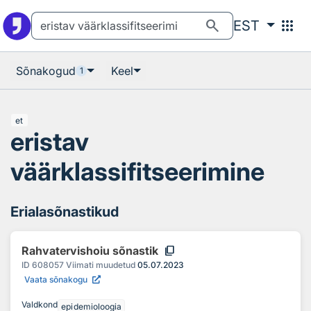
Otsingu juurde
Põhisisu juurde
search
apps
EST
Sõnakogud
Keel
1
et
eristav
väärklassifitseerimine
Erialasõnastikud
content_copy
Rahvatervishoiu sõnastik
ID
608057
Viimati muudetud
05.07.2023
Vaata sõnakogu
Valdkond
epidemioloogia