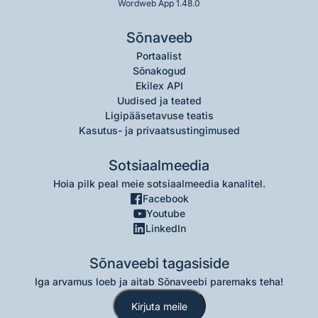
Wordweb App 1.48.0
Sõnaveeb
Portaalist
Sõnakogud
Ekilex API
Uudised ja teated
Ligipääsetavuse teatis
Kasutus- ja privaatsustingimused
Sotsiaalmeedia
Hoia pilk peal meie sotsiaalmeedia kanalitel.
Facebook
Youtube
LinkedIn
Sõnaveebi tagasiside
Iga arvamus loeb ja aitab Sõnaveebi paremaks teha!
Kirjuta meile