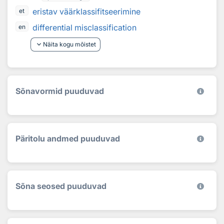
eristav väärklassifitseerimine
et
differential misclassification
en
keyboard_arrow_down
Näita kogu mõistet
Sõnavormid puuduvad
Päritolu andmed puuduvad
Sõna seosed puuduvad