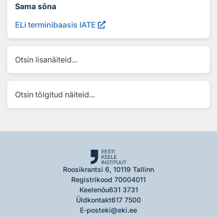
Sama sõna
ELi terminibaasis IATE
Otsin lisanäiteid...
Otsin tõlgitud näiteid...
Roosikrantsi 6, 10119 Tallinn
Registrikood 70004011
Keelenõu
631 3731
Üldkontakt
617 7500
E-post
eki@eki.ee