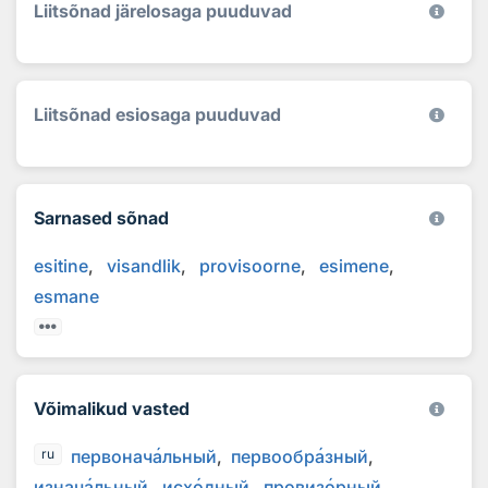
Liitsõnad järelosaga puuduvad
Liitsõnad esiosaga puuduvad
Sarnased sõnad
esitine
visandlik
provisoorne
esimene
esmane
Võimalikud vasted
первонач
а
льный
первообр
а
зный
ru
изнач
а
льный
исх
о
дный
провиз
о
рный