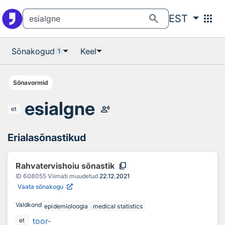
Otsingu juurde
Põhisisu juurde
search
apps
EST
Sõnakogud
Keel
1
Sõnavormid
esialgne
record_voice_over
et
Erialasõnastikud
content_copy
Rahvatervishoiu sõnastik
ID
608055
Viimati muudetud
22.12.2021
Vaata sõnakogu
Valdkond
epidemioloogia
medical statistics
toor-
et