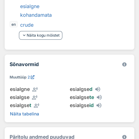
esialgne
kohandamata
crude
en
keyboard_arrow_down
Näita kogu mõistet
Sõnavormid
Muuttüüp
2
record_voice_over
esialgne
esialgse
d
record_voice_over
esialgse
esialgse
te
record_voice_over
esialgse
t
esialgse
id
Näita tabelina
Päritolu andmed puuduvad