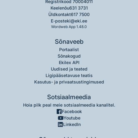
Registrikood 70004011
Keelenõu
631 3731
Üldkontakt
617 7500
E-post
eki@eki.ee
Wordweb App 1.48.0
Sõnaveeb
Portaalist
Sõnakogud
Ekilex API
Uudised ja teated
Ligipääsetavuse teatis
Kasutus- ja privaatsustingimused
Sotsiaalmeedia
Hoia pilk peal meie sotsiaalmeedia kanalitel.
Facebook
Youtube
LinkedIn