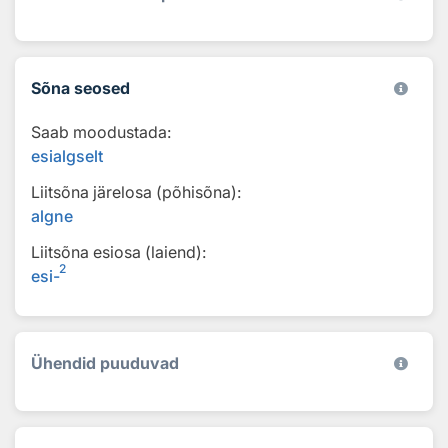
Sõna seosed
Saab moodustada:
esialgselt
Liitsõna järelosa (põhisõna):
algne
Liitsõna esiosa (laiend):
2
esi-
Ühendid puuduvad