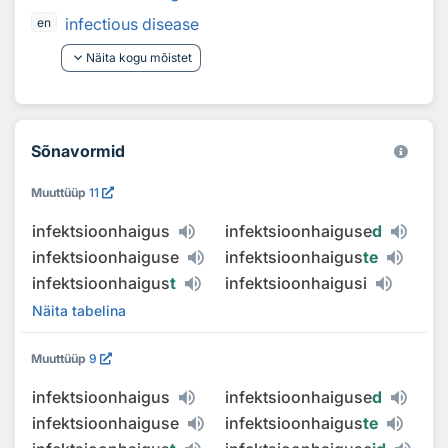
infectious disease
en
keyboard_arrow_down
Näita kogu mõistet
Sõnavormid
Muuttüüp
11
infektsioonhaigus
infektsioonhaiguse
d
infektsioonhaiguse
infektsioonhaigus
te
infektsioonhaigus
t
infektsioonhaigusi
Näita tabelina
Muuttüüp
9
infektsioonhaigus
infektsioonhaiguse
d
infektsioonhaiguse
infektsioonhaigus
te