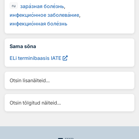
зар
а
зная бол
е
знь
ru
инфекци
о
нное заболев
а
ние
инфекци
о
нная бол
е
знь
Sama sõna
ELi terminibaasis IATE
Otsin lisanäiteid...
Otsin tõlgitud näiteid...