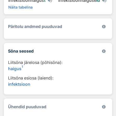
infektsioonhaigus
t
infektsioonhaiguse
id
Näita tabelina
Päritolu andmed puuduvad
Sõna seosed
Liitsõna järelosa (põhisõna):
1
haigus
Liitsõna esiosa (laiend):
infektsioon
Ühendid puuduvad