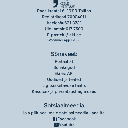
Roosikrantsi 6, 10119 Tallinn
Registrikood 70004011
Keelenõu
631 3731
Üldkontakt
617 7500
E-post
eki@eki.ee
Wordweb App 1.48.0
Sõnaveeb
Portaalist
Sõnakogud
Ekilex API
Uudised ja teated
Ligipääsetavuse teatis
Kasutus- ja privaatsustingimused
Sotsiaalmeedia
Hoia pilk peal meie sotsiaalmeedia kanalitel.
Facebook
Youtube