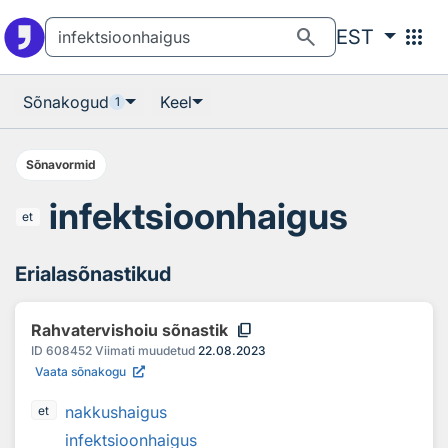
Otsingu juurde
Põhisisu juurde
search
apps
EST
Sõnakogud
Keel
1
Sõnavormid
infektsioonhaigus
et
Erialasõnastikud
content_copy
Rahvatervishoiu sõnastik
ID
608452
Viimati muudetud
22.08.2023
Vaata sõnakogu
nakkushaigus
et
infektsioonhaigus