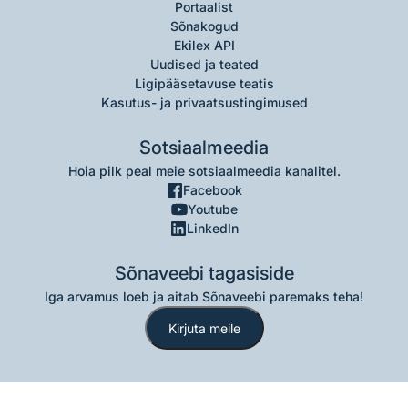
Portaalist
Sõnakogud
Ekilex API
Uudised ja teated
Ligipääsetavuse teatis
Kasutus- ja privaatsustingimused
Sotsiaalmeedia
Hoia pilk peal meie sotsiaalmeedia kanalitel.
Facebook
Youtube
LinkedIn
Sõnaveebi tagasiside
Iga arvamus loeb ja aitab Sõnaveebi paremaks teha!
Kirjuta meile