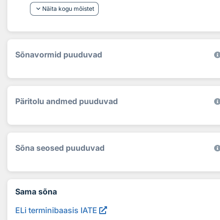
keyboard_arrow_down
Näita kogu mõistet
Sõnavormid puuduvad
Päritolu andmed puuduvad
Sõna seosed puuduvad
Sama sõna
ELi terminibaasis IATE