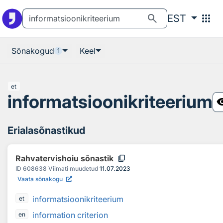
Otsingu juurde
Põhisisu juurde
search
apps
EST
Sõnakogud
Keel
1
et
informatsioonikriteerium
visib
Erialasõnastikud
content_copy
Rahvatervishoiu sõnastik
ID
608638
Viimati muudetud
11.07.2023
Vaata sõnakogu
informatsioonikriteerium
et
information criterion
en