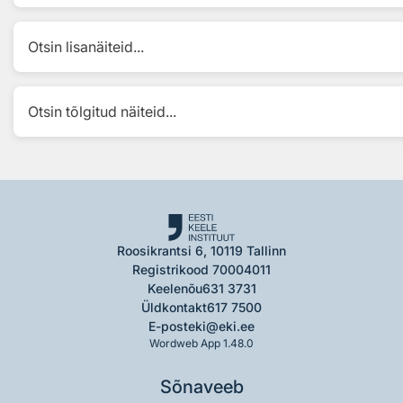
Otsin lisanäiteid...
Otsin tõlgitud näiteid...
Roosikrantsi 6, 10119 Tallinn
Registrikood 70004011
Keelenõu
631 3731
Üldkontakt
617 7500
E-post
eki@eki.ee
Wordweb App 1.48.0
Sõnaveeb