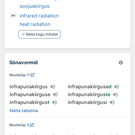
soojuskiirgus
infrared radiation
en
heat radiation
keyboard_arrow_down
Näita kogu mõistet
Sõnavormid
Muuttüüp
11
infrapunakiirgus
infrapunakiirguse
d
infrapunakiirguse
infrapunakiirgus
te
infrapunakiirgus
t
infrapunakiirgusi
Näita tabelina
Muuttüüp
9