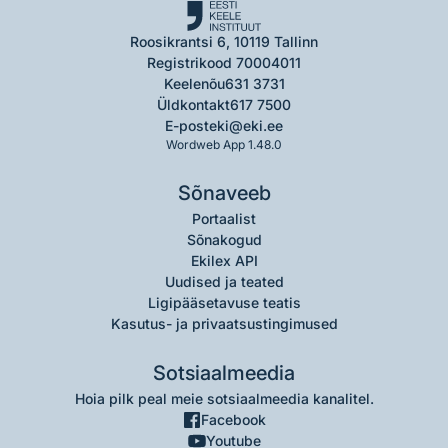
Roosikrantsi 6, 10119 Tallinn
Registrikood 70004011
Keelenõu
631 3731
Üldkontakt
617 7500
E-post
eki@eki.ee
Wordweb App 1.48.0
Sõnaveeb
Portaalist
Sõnakogud
Ekilex API
Uudised ja teated
Ligipääsetavuse teatis
Kasutus- ja privaatsustingimused
Sotsiaalmeedia
Hoia pilk peal meie sotsiaalmeedia kanalitel.
Facebook
Youtube