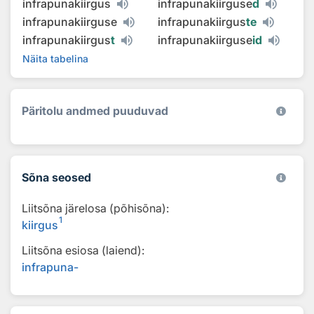
infrapunakiirgus
infrapunakiirguse
d
infrapunakiirguse
infrapunakiirgus
te
infrapunakiirgus
t
infrapunakiirguse
id
Näita tabelina
Päritolu andmed puuduvad
Sõna seosed
Liitsõna järelosa (põhisõna):
1
kiirgus
Liitsõna esiosa (laiend):
infrapuna-