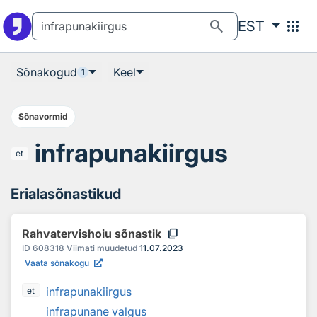
Otsingu juurde
Põhisisu juurde
search
apps
EST
Sõnakogud
Keel
1
Sõnavormid
infrapunakiirgus
et
Erialasõnastikud
content_copy
Rahvatervishoiu sõnastik
ID
608318
Viimati muudetud
11.07.2023
Vaata sõnakogu
infrapunakiirgus
et
infrapunane valgus