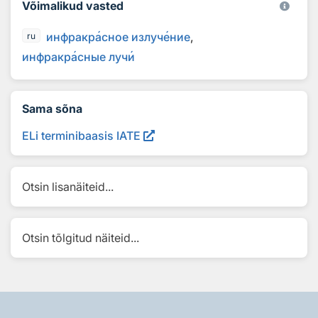
Võimalikud vasted
инфракр
а
сное излуч
е
ние
ru
инфракр
а
сные луч
и
Sama sõna
ELi terminibaasis IATE
Otsin lisanäiteid...
Otsin tõlgitud näiteid...