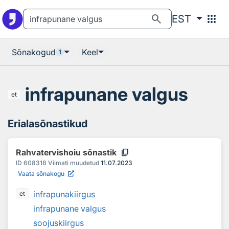
Otsingu juurde
Põhisisu juurde
search
apps
EST
Sõnakogud
Keel
1
infrapunane valgus
et
Erialasõnastikud
content_copy
Rahvatervishoiu sõnastik
ID
608318
Viimati muudetud
11.07.2023
Vaata sõnakogu
infrapunakiirgus
et
infrapunane valgus
soojuskiirgus