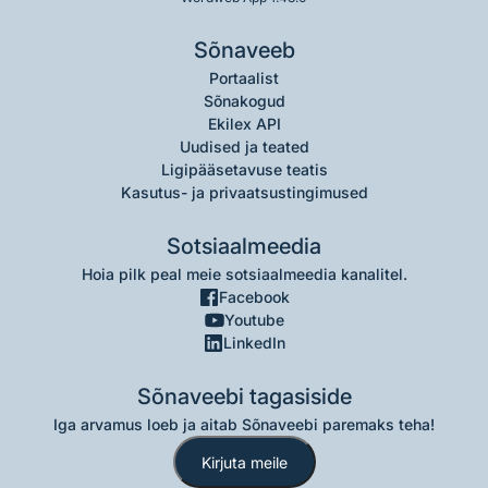
Sõnaveeb
Portaalist
Sõnakogud
Ekilex API
Uudised ja teated
Ligipääsetavuse teatis
Kasutus- ja privaatsustingimused
Sotsiaalmeedia
Hoia pilk peal meie sotsiaalmeedia kanalitel.
Facebook
Youtube
LinkedIn
Sõnaveebi tagasiside
Iga arvamus loeb ja aitab Sõnaveebi paremaks teha!
Kirjuta meile