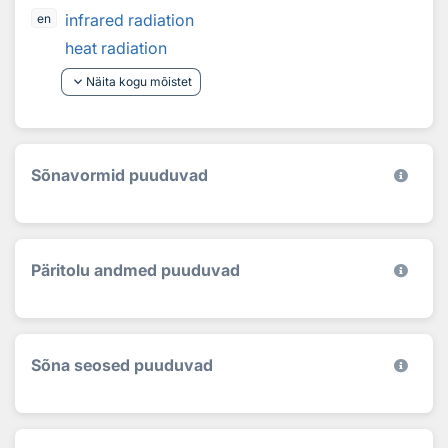
infrared radiation
en
heat radiation
keyboard_arrow_down
Näita kogu mõistet
Sõnavormid puuduvad
Päritolu andmed puuduvad
Sõna seosed puuduvad