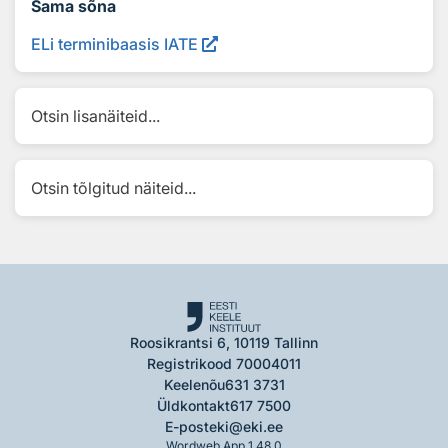
Sama sõna
ELi terminibaasis IATE
Otsin lisanäiteid...
Otsin tõlgitud näiteid...
Roosikrantsi 6, 10119 Tallinn
Registrikood 70004011
Keelenõu
631 3731
Üldkontakt
617 7500
E-post
eki@eki.ee
Wordweb App 1.48.0